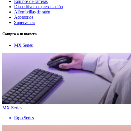
Equipos de carreras
Dispositivos de presentación
Alfombrillas de ratón
Accesorios
Superventas
Compra a tu manera
MX Series
MX Series
Ergo Series