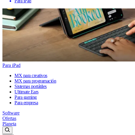
Para iPad
Para iPad
MX para creativos
MX para programación
Sistemas portátiles
Ultimate Ears
Para gaming
Para empresa
Software
Ofertas
Planeta