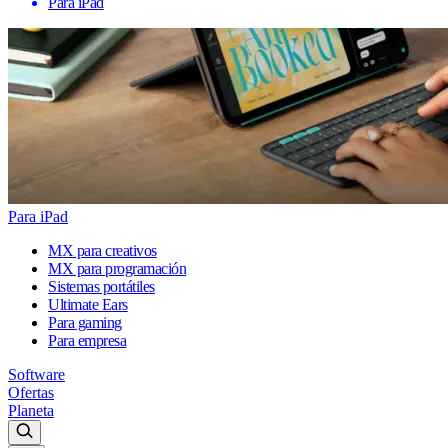
Para iPad
Para iPad
MX para creativos
MX para programación
Sistemas portátiles
Ultimate Ears
Para gaming
Para empresa
Software
Ofertas
Planeta