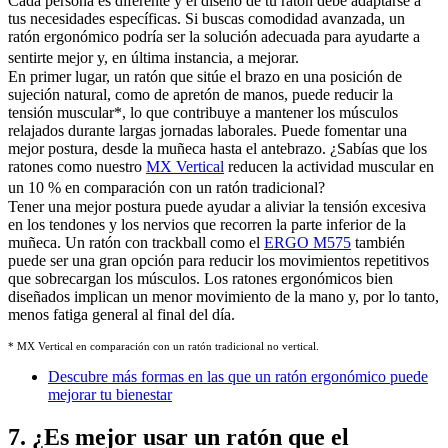
Cada persona es diferente y el diseño de tu ratón debe adaptarse a
tus necesidades específicas. Si buscas comodidad avanzada, un
ratón ergonómico podría ser la solución adecuada para ayudarte a
sentirte mejor y, en última instancia, a mejorar.
En primer lugar, un ratón que sitúe el brazo en una posición de
sujeción natural, como de apretón de manos, puede reducir la
tensión muscular
*
, lo que contribuye a mantener los músculos
relajados durante largas jornadas laborales. Puede fomentar una
mejor postura, desde la muñeca hasta el antebrazo. ¿Sabías que los
ratones como nuestro
MX Vertical
reducen la actividad muscular en
un 10 % en comparación con un ratón tradicional?
Tener una mejor postura puede ayudar a aliviar la tensión excesiva
en los tendones y los nervios que recorren la parte inferior de la
muñeca. Un ratón con trackball como el
ERGO M575
también
puede ser una gran opción para reducir los movimientos repetitivos
que sobrecargan los músculos. Los ratones ergonómicos bien
diseñados implican un menor movimiento de la mano y, por lo tanto,
menos fatiga general al final del día.
* MX Vertical en comparación con un ratón tradicional no vertical.
Descubre más formas en las que un ratón ergonómico puede
mejorar tu bienestar
7. ¿Es mejor usar un ratón que el