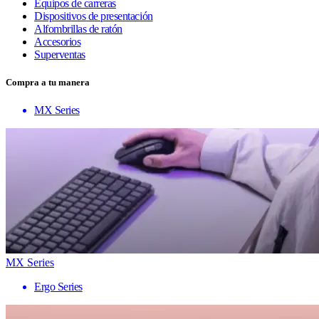
Equipos de carreras
Dispositivos de presentación
Alfombrillas de ratón
Accesorios
Superventas
Compra a tu manera
MX Series
MX Series
Ergo Series