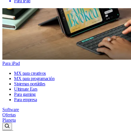
Para iPad
Para iPad
MX para creativos
MX para programación
Sistemas portátiles
Ultimate Ears
Para gaming
Para empresa
Software
Ofertas
Planeta