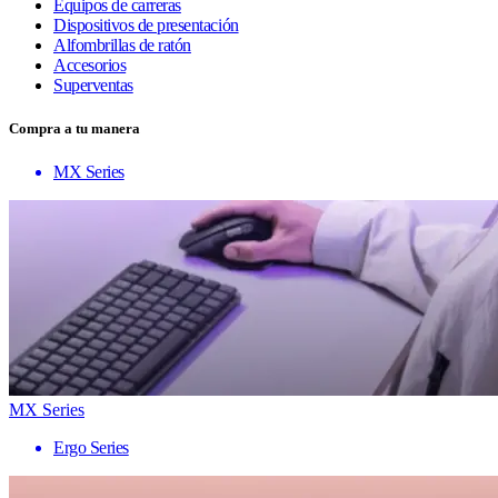
Equipos de carreras
Dispositivos de presentación
Alfombrillas de ratón
Accesorios
Superventas
Compra a tu manera
MX Series
MX Series
Ergo Series