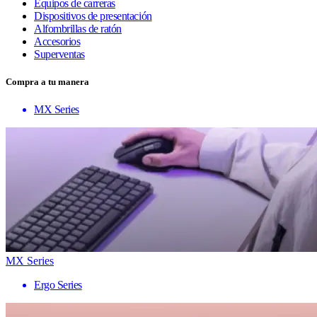
Equipos de carreras
Dispositivos de presentación
Alfombrillas de ratón
Accesorios
Superventas
Compra a tu manera
MX Series
MX Series
Ergo Series