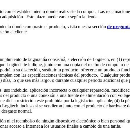
o con el establecimiento donde realizaste la compra. Las reclamaciones 
la adquisición. Este plazo puede variar según la tienda.
imiento donde compraste el producto, visita nuestra sección
de preguntas
ción al cliente.
plimiento de la garantía consistirá, a elección de Logitech, en (1) repa
que Logitech te indique, junto con una copia del recibo de compra o de 
 podrá, a su discreción, sustituir tu producto, ofrecerte un producto fu
plan con las especificaciones técnicas del producto. Cualquier product
0) días, lo que sea más largo, o durante cualquier periodo adicional que 
s, uso indebido, aplicación incorrecta o cualquier reparación, modifica
s del producto o una conexión a una fuente de alimentación con voltaje
e dicha restricción esté prohibida por la legislación aplicable; (4) la 
 Logitech, incluso si se vendieron junto con el producto de hardware d
l desgaste normal.
tución ni el reembolso de ningún dispositivo electrónico o bien personal
onar acceso a Internet a los usuarios finales a cambio de una tarifa.