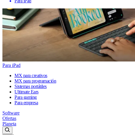
Para iPad
Para iPad
MX para creativos
MX para programación
Sistemas portátiles
Ultimate Ears
Para gaming
Para empresa
Software
Ofertas
Planeta