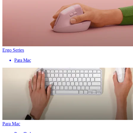
Ergo Series
Para Mac
Para Mac