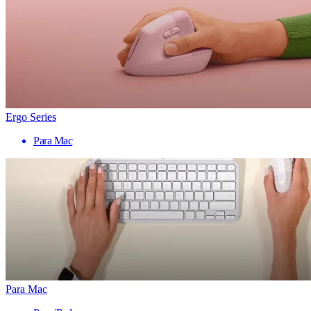
Ergo Series
Para Mac
Para Mac