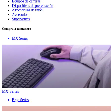
Equipos de carreras
Dispositivos de presentación
Alfombrillas de ratón
Accesorios
Superventas
Compra a tu manera
MX Series
MX Series
Ergo Series