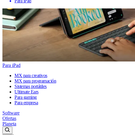
Para iPad
Para iPad
MX para creativos
MX para programación
Sistemas portátiles
Ultimate Ears
Para gaming
Para empresa
Software
Ofertas
Planeta