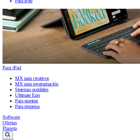
Para iPad
Para iPad
MX para creativos
MX para programación
Sistemas portátiles
Ultimate Ears
Para gaming
Para empresa
Software
Ofertas
Planeta