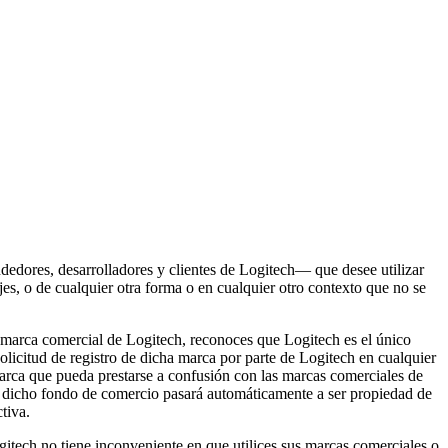
vendedores, desarrolladores y clientes de Logitech— que desee utilizar
jes, o de cualquier otra forma o en cualquier otro contexto que no se
na marca comercial de Logitech, reconoces que Logitech es el único
olicitud de registro de dicha marca por parte de Logitech en cualquier
arca que pueda prestarse a confusión con las marcas comerciales de
s, dicho fondo de comercio pasará automáticamente a ser propiedad de
tiva.
gitech no tiene inconveniente en que utilices sus marcas comerciales o