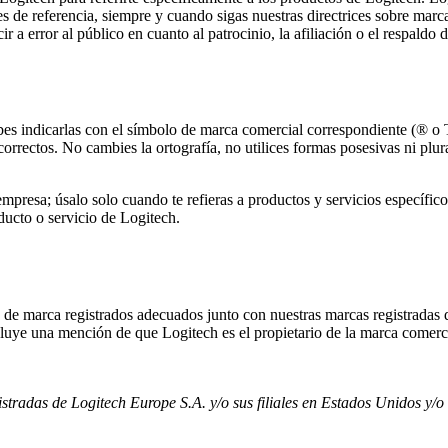
s de referencia, siempre y cuando sigas nuestras directrices sobre mar
 error al público en cuanto al patrocinio, la afiliación o el respaldo d
bes indicarlas con el símbolo de marca comercial correspondiente (® o T
correctos. No cambies la ortografía, no utilices formas posesivas ni plu
empresa; úsalo solo cuando te refieras a productos y servicios especí
ducto o servicio de Logitech.
 de marca registrados adecuados junto con nuestras marcas registradas 
cluye una mención de que Logitech es el propietario de la marca comerci
tradas de Logitech Europe S.A. y/o sus filiales en Estados Unidos y/o 