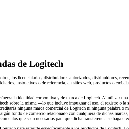
adas de Logitech
otros, los licenciatarios, distribuidores autorizados, distribuidores, re
itarios, instructivos o de referencia, en sitios web, productos o embala
refuerza la identidad corporativa y de marca de Logitech. Al utilizar u
itech sobre la misma —lo que incluye impugnar el uso, el registro o la s
creditarás ninguna marca comercial de Logitech ni ninguna palabra o m
res algún fondo de comercio relacionado con cualquiera de dichas marca
ocumentos que sean necesarios para que dicha transferencia se haga efec
Logitech para referirte específicamente a los productos de Logitech. Lo