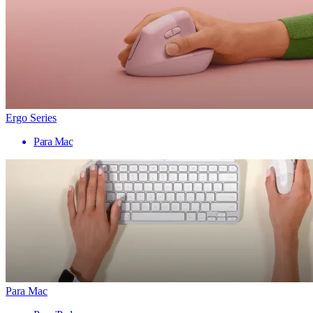
Ergo Series
Para Mac
Para Mac