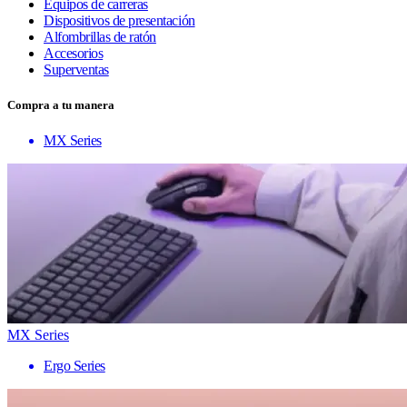
Equipos de carreras
Dispositivos de presentación
Alfombrillas de ratón
Accesorios
Superventas
Compra a tu manera
MX Series
MX Series
Ergo Series