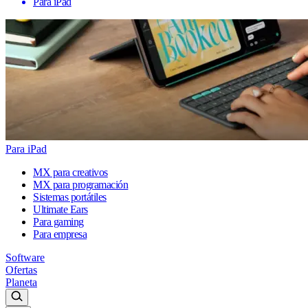
Para iPad
Para iPad
MX para creativos
MX para programación
Sistemas portátiles
Ultimate Ears
Para gaming
Para empresa
Software
Ofertas
Planeta