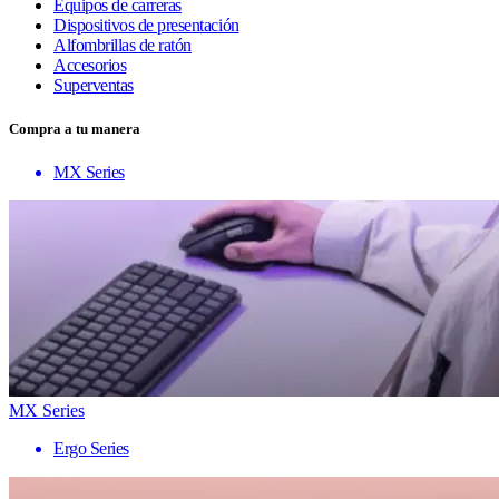
Equipos de carreras
Dispositivos de presentación
Alfombrillas de ratón
Accesorios
Superventas
Compra a tu manera
MX Series
MX Series
Ergo Series