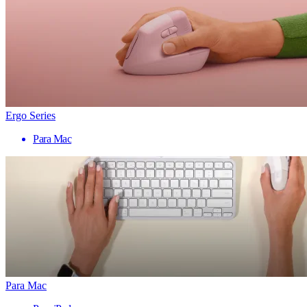
Ergo Series
Para Mac
Para Mac