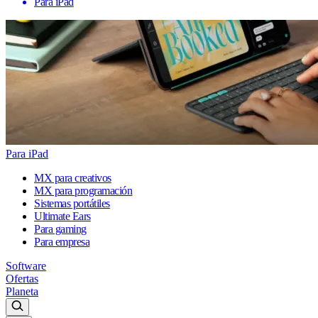
Para iPad
Para iPad
MX para creativos
MX para programación
Sistemas portátiles
Ultimate Ears
Para gaming
Para empresa
Software
Ofertas
Planeta