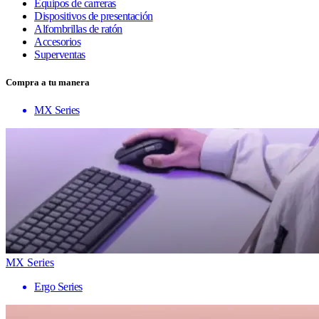
Equipos de carreras
Dispositivos de presentación
Alfombrillas de ratón
Accesorios
Superventas
Compra a tu manera
MX Series
MX Series
Ergo Series