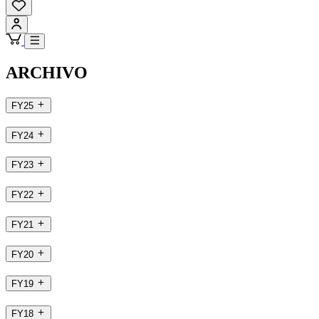
ARCHIVO
FY25
FY24
FY23
FY22
FY21
FY20
FY19
FY18