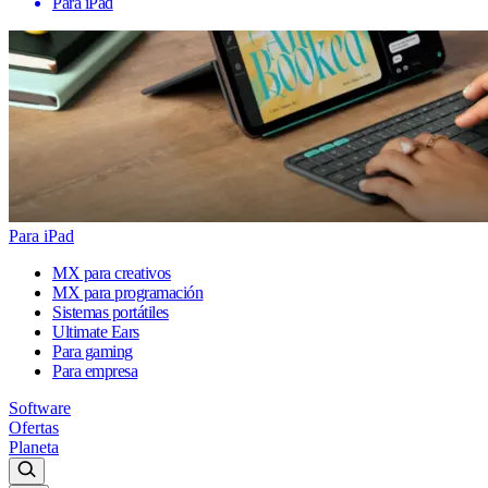
Para iPad
Para iPad
MX para creativos
MX para programación
Sistemas portátiles
Ultimate Ears
Para gaming
Para empresa
Software
Ofertas
Planeta