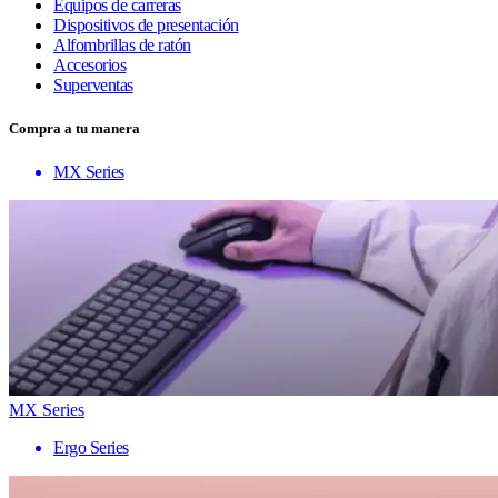
Equipos de carreras
Dispositivos de presentación
Alfombrillas de ratón
Accesorios
Superventas
Compra a tu manera
MX Series
MX Series
Ergo Series