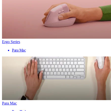
Ergo Series
Para Mac
Para Mac