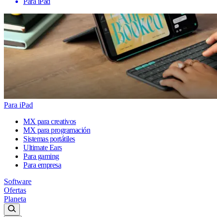
Para iPad
Para iPad
MX para creativos
MX para programación
Sistemas portátiles
Ultimate Ears
Para gaming
Para empresa
Software
Ofertas
Planeta