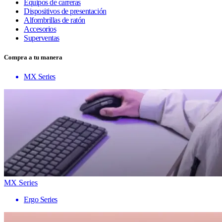
Equipos de carreras
Dispositivos de presentación
Alfombrillas de ratón
Accesorios
Superventas
Compra a tu manera
MX Series
MX Series
Ergo Series