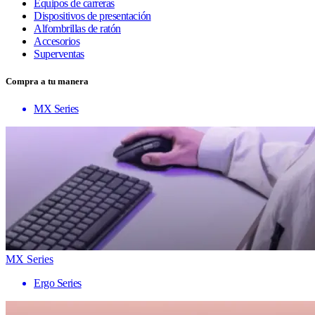
Equipos de carreras
Dispositivos de presentación
Alfombrillas de ratón
Accesorios
Superventas
Compra a tu manera
MX Series
MX Series
Ergo Series