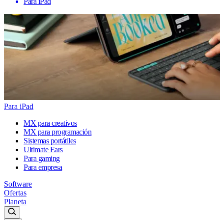
Para iPad
Para iPad
MX para creativos
MX para programación
Sistemas portátiles
Ultimate Ears
Para gaming
Para empresa
Software
Ofertas
Planeta