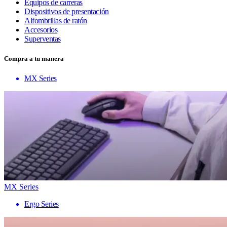
Equipos de carreras
Dispositivos de presentación
Alfombrillas de ratón
Accesorios
Superventas
Compra a tu manera
MX Series
MX Series
Ergo Series