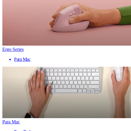
Ergo Series
Para Mac
Para Mac