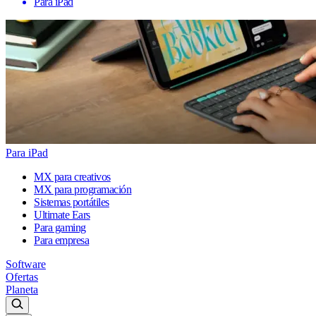
Para iPad
Para iPad
MX para creativos
MX para programación
Sistemas portátiles
Ultimate Ears
Para gaming
Para empresa
Software
Ofertas
Planeta