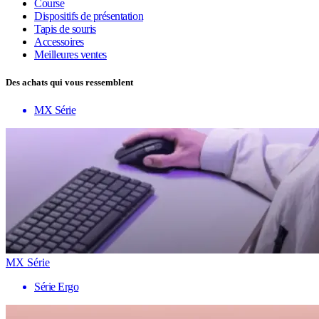
Course
Dispositifs de présentation
Tapis de souris
Accessoires
Meilleures ventes
Des achats qui vous ressemblent
MX Série
MX Série
Série Ergo