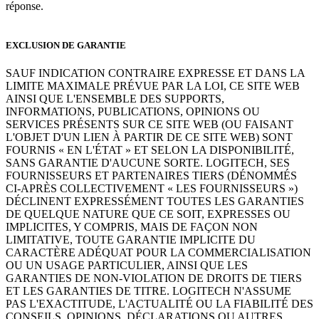
réponse.
EXCLUSION DE GARANTIE
SAUF INDICATION CONTRAIRE EXPRESSE ET DANS LA
LIMITE MAXIMALE PRÉVUE PAR LA LOI, CE SITE WEB
AINSI QUE L'ENSEMBLE DES SUPPORTS,
INFORMATIONS, PUBLICATIONS, OPINIONS OU
SERVICES PRÉSENTS SUR CE SITE WEB (OU FAISANT
L'OBJET D'UN LIEN À PARTIR DE CE SITE WEB) SONT
FOURNIS « EN L'ÉTAT » ET SELON LA DISPONIBILITÉ,
SANS GARANTIE D'AUCUNE SORTE. LOGITECH, SES
FOURNISSEURS ET PARTENAIRES TIERS (DÉNOMMÉS
CI-APRÈS COLLECTIVEMENT « LES FOURNISSEURS »)
DÉCLINENT EXPRESSÉMENT TOUTES LES GARANTIES
DE QUELQUE NATURE QUE CE SOIT, EXPRESSES OU
IMPLICITES, Y COMPRIS, MAIS DE FAÇON NON
LIMITATIVE, TOUTE GARANTIE IMPLICITE DU
CARACTÈRE ADÉQUAT POUR LA COMMERCIALISATION
OU UN USAGE PARTICULIER, AINSI QUE LES
GARANTIES DE NON-VIOLATION DE DROITS DE TIERS
ET LES GARANTIES DE TITRE. LOGITECH N'ASSUME
PAS L'EXACTITUDE, L'ACTUALITÉ OU LA FIABILITÉ DES
CONSEILS, OPINIONS, DÉCLARATIONS OU AUTRES