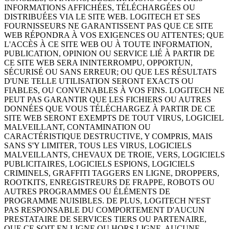
INFORMATIONS AFFICHÉES, TÉLÉCHARGÉES OU
DISTRIBUÉES VIA LE SITE WEB. LOGITECH ET SES
FOURNISSEURS NE GARANTISSENT PAS QUE CE SITE
WEB RÉPONDRA À VOS EXIGENCES OU ATTENTES; QUE
L'ACCÈS À CE SITE WEB OU À TOUTE INFORMATION,
PUBLICATION, OPINION OU SERVICE LIÉ À PARTIR DE
CE SITE WEB SERA ININTERROMPU, OPPORTUN,
SÉCURISÉ OU SANS ERREUR; OU QUE LES RÉSULTATS
D'UNE TELLE UTILISATION SERONT EXACTS OU
FIABLES, OU CONVENABLES À VOS FINS. LOGITECH NE
PEUT PAS GARANTIR QUE LES FICHIERS OU AUTRES
DONNÉES QUE VOUS TÉLÉCHARGEZ À PARTIR DE CE
SITE WEB SERONT EXEMPTS DE TOUT VIRUS, LOGICIEL
MALVEILLANT, CONTAMINATION OU
CARACTÉRISTIQUE DESTRUCTIVE, Y COMPRIS, MAIS
SANS S'Y LIMITER, TOUS LES VIRUS, LOGICIELS
MALVEILLANTS, CHEVAUX DE TROIE, VERS, LOGICIELS
PUBLICITAIRES, LOGICIELS ESPIONS, LOGICIELS
CRIMINELS, GRAFFITI TAGGERS EN LIGNE, DROPPERS,
ROOTKITS, ENREGISTREURS DE FRAPPE, ROBOTS OU
AUTRES PROGRAMMES OU ÉLÉMENTS DE
PROGRAMME NUISIBLES. DE PLUS, LOGITECH N'EST
PAS RESPONSABLE DU COMPORTEMENT D'AUCUN
PRESTATAIRE DE SERVICES TIERS OU PARTENAIRE,
QUE CE SOIT EN LIGNE OU HORS LIGNE. AUCUNE