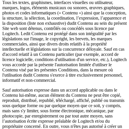
Tous les textes, graphismes, interfaces visuelles ou utilisateur,
marques, logos, éléments musicaux ou sonores, œuvres graphiques,
photos et codes informatiques (« Contenu ») ainsi que la conception,
la structure, la sélection, la coordination, l’expression, l’apparence et
la disposition (liste non exhaustive) dudit Contenu au sein du présent
Site web sont détenus, contrôlés ou concédés sous licence par
Logitech. Ledit Contenu est protégé dans son intégralité par les
législations sur l'image, le copyright, les brevets, les marques
commerciales, ainsi que divers droits relatifs à la propriété
intellectuelle et législations sur la concurrence déloyale. Sauf en cas
d'accord relatif à un Contenu particulier (par exemple, accord de
licence logicielle, conditions d'utilisation d'un service, etc.), Logitech
vous accorde par la présente l'autorisation limitée d'utiliser le
Contenu visé par les présentes Conditions, dans la mesure où
l'utilisation dudit Contenu s'exerce à titre exclusivement personnel,
informatif et non-commercial.
Sauf autorisation expresse dans un accord applicable ou dans le
Contenu lui-même, aucun élément du Contenu ne peut être copié,
reproduit, distribué, republié, téléchargé, affiché, publié ou transmis
sous quelque forme ou par quelque moyen que ce soit, y compris,
mais sans s'y limiter, sous forme électronique, mécanique, par
photocopie, par enregistrement ou par tout autre moyen, sans
l’autorisation écrite expresse préalable de Logitech et/ou du
propriétaire concerné. En outre, vous n'êtes pas autorisé à créer un