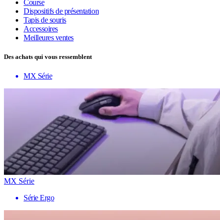
Course
Dispositifs de présentation
Tapis de souris
Accessoires
Meilleures ventes
Des achats qui vous ressemblent
MX Série
MX Série
Série Ergo