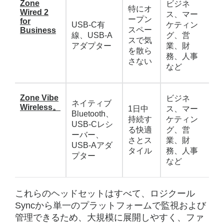
Zone
ビジネ
特にオ
Wired 2
ス、マー
ープン
for
USB-C有
ケティン
スペー
Business
線、USB-A
グ、営
スで気
アダプター
業、財
を散ら
務、人事
さない
など
Zone Vibe
ビジネ
ネイティブ
Wireless。
1日中
ス、マー
Bluetooth、
持続す
ケティン
USB-Cレシ
る快適
グ、営
ーバー、
さとス
業、財
USB-Aアダ
タイル
務、人事
プター
など
これらのヘッドセットはすべて、ロジクール
Syncから単一のプラットフォームで監視および
管理できるため、大規模に展開しやすく、ファ