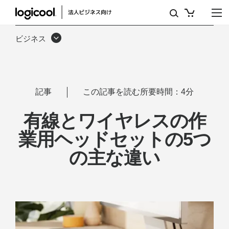
有
線
ビジネス
と
無
線
記事
この記事を読む所要時間：4分
の
有線とワイヤレスの作
作
業用ヘッドセットの5つ
業
の主な違い
用
ヘ
ッ
ド