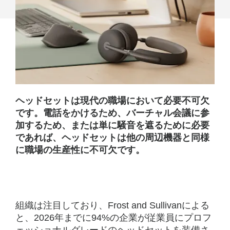
セ
ッ
ト
の
5
つ
ヘッドセットは現代の職場において必要不可欠
です。電話をかけるため、バーチャル会議に参
の
加するため、または単に騒音を遮るために必要
主
であれば、ヘッドセットは他の周辺機器と同様
に職場の生産性に不可欠です。
な
違
い
組織は注目しており、Frost and Sullivanによる
と、2026年までに94%の企業が従業員にプロフ