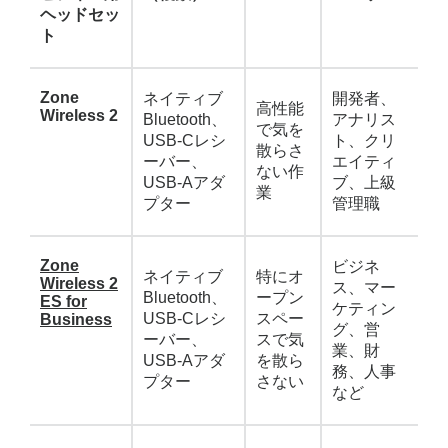
ヘッドセッ
ト
Zone
ネイティブ
開発者、
高性能
Wireless 2
Bluetooth、
アナリス
で気を
USB-Cレシ
ト、クリ
散らさ
ーバー、
エイティ
ない作
USB-Aアダ
ブ、上級
業
プター
管理職
Zone
ビジネ
ネイティブ
特にオ
Wireless 2
ス、マー
Bluetooth、
ープン
ES for
ケティン
USB-Cレシ
スペー
Business
グ、営
ーバー、
スで気
業、財
USB-Aアダ
を散ら
務、人事
プター
さない
など