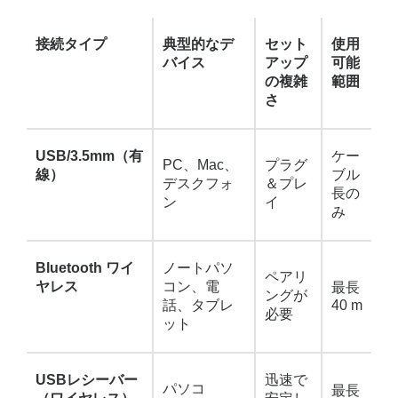
接続タイプ
典型的なデ
セット
使用
バイス
アップ
可能
の複雑
範囲
さ
USB/3.5mm（有
ケー
PC、Mac、
プラグ
線）
ブル
デスクフォ
＆プレ
長の
ン
イ
み
Bluetooth ワイ
ノートパソ
ペアリ
ヤレス
コン、電
最長
ングが
話、タブレ
40 m
必要
ット
USBレシーバー
迅速で
パソコ
最長