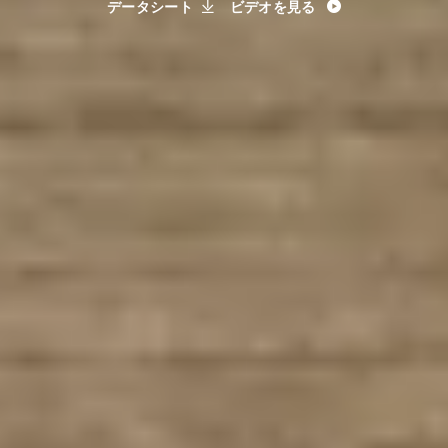
ボ
データシート
ビデオを見る
（ビ
ジ
ネ
ス
用）