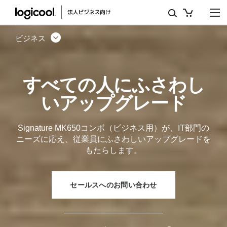
SIGNATURE
MK650
ビジネス
キ
ー
すべての人にふさわし
ボ
いアップグレード
ー
ド
Signature MK650コンボ（ビジネス用）が、IT部門の
マ
ニーズに応え、従業員にふさわしいアップグレードを
もたらします。
ウ
ス
セールスへのお問い合わせ
コ
ン