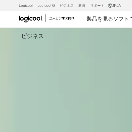
ERGO
Logicool
Logicool G
ビジネス
教育
サポート
JP
,JA
製品を見る
ソフト
K860
ビジネス
ビ
ジ
ネ
ス