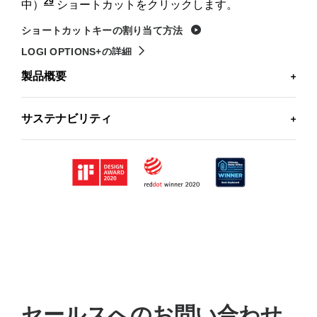
29
中）
WindowsのCopilot （プレビュー中）は一部のグロー
ショートカットをクリックします。
ショートカットキーの割り当て方法
LOGI OPTIONS+の詳細
製品概要
MX KEYS FOR BUSINESS
サステナビリティ
MX Keys（ビジネス用）をカスタマイズして、独自の
これは環境に配慮した製品です
各ワークフロー用のアクションを構成。
ロジクールはよりサステナブルな世界の実現を目指し
ています。環境への負荷を最小限に抑え、社会の改革
を促進するべく、積極的に取り組んでいます。
Logi Bolt
ワイヤレス テクノロジー
Bluetooth
®
Low Energyワイヤレステクノロジ
LOGICOOLのサステナビリティイニシアティブの詳細はこ
ー
ちら
カスタマイズ可能な
Fキー
自動 & 手動
バックライト輝度
再生プラスチックを使用して製造
生産性
Fキー
Easy-Switch
キー
セールスへのお問い合わせ