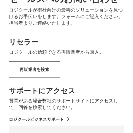
動
MX Keys（ビジネス用）のプラスチック部品には、認
USB-C
による素早い充電
30
消
定済みの再生プラスチックが26%含まれています
プリン
古
オン/オフ
スイッチ
ロジクールが御社向けの最善のソリューションを見つ
が
い家電製品の寿命が終わったプラスチックを再生し、
Caps lock
インジケーター
けるお手伝いをします。フォームにご記入ください。
寿
デュアルレイアウトは
カーボンフットプリントを軽減します。
、
Mac
と
Windows
ユー
担当者よりご連絡いたします。
ザー向けの設計
完璧なストロークキー
1枚の金属プレートで作られた本体の
安定性
再生プラスチックについて
リセラー
矢印
キー
統合された
テンキー
ロジクールの信頼できる再販業者から購入。
再販業者を検索
キーボード レイアウトは国によって異なる場合が
あります。
サポートにアクセス
質問がある場合弊社のサポートサイトにアクセスし
て、回答を検索してください。
ロジクールビジネスサポート