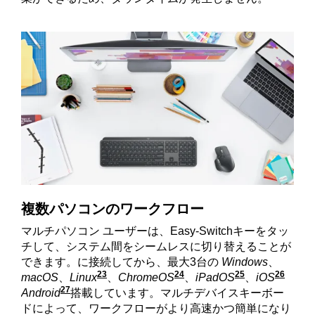
複数パソコンのワークフロー
マルチパソコン ユーザーは、Easy-Switchキーをタッ
チして、システム間をシームレスに切り替えることが
できます。に接続してから、最大3台の
Windows
、
23
24
25
26
macOS
、
Linux
WindowsおよびmacOS以外のシス
、
ChromeOS
Windowsおよびma
、
iPadOS
Window
、
iOS
Wi
27
Android
WindowsおよびmacOS以外のシステムで
搭載しています。マルチデバイスキーボー
ドによって、ワークフローがより高速かつ簡単になり