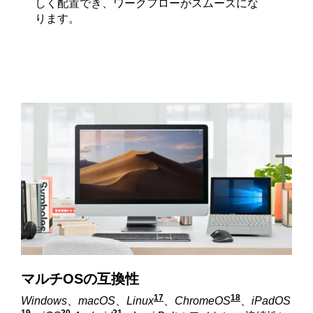
しく配置でき、ワークフローがスムーズにな
ります。
マルチOSの互換性
17
18
Windows
、
macOS
、
Linux
WindowsおよびmacO
、
ChromeOS
Windows
、
iPadOS