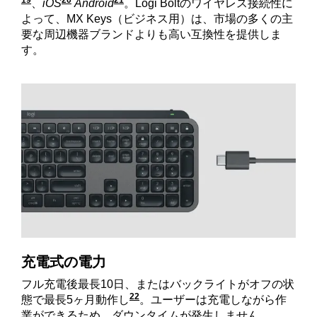
19
20
21
WindowsおよびmacOS以外のシステムでは、デバ
、
iOS
WindowsおよびmacOS以外のシステムで
Android
WindowsおよびmacOS以外の
。Logi Boltのワイヤレス接続性に
よって、MX Keys（ビジネス用）は、市場の多くの主
要な周辺機器ブランドよりも高い互換性を提供しま
す。
充電式の電力
フル充電後最長10日、またはバックライトがオフの状
22
態で最長5ヶ月動作し
ます電池寿命は、使用状況により
。ユーザーは充電しながら作
業ができるため、ダウンタイムが発生しません。