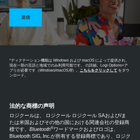
送信
*ディクテーション機能は
Windows
および
macOS
によって提供され、
現在一部の言語と地域でのみ利用可能です。
の詳細。Logi Options+ア
プリが必要です（
Windows
/
macOS用
）。
こちらをクリックして
をダウ
ンロード。
法的な商標の声明
ロジクールは、 ロジクール ロジクール SAおよび/ま
たは米国およびその他の国における関連会社の登録商
®
標です。
Bluetooth
ワードマークおよびロゴは、
Bluetooth SIG, Inc.が所有する登録商標であり、ロジク