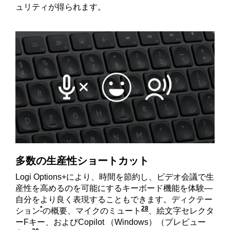
ュリティが得られます。
多数の生産性ショートカット
Logi Options+により、時間を節約し、ビデオ会議で生
産性を高めるのを可能にするキーボード機能を体験—
自分をより良く表現することもできます。ディクテー
*
28
ション
の概要、マイクのミュート
Logi Options+ア
、絵文字セレクタ
ーFキー、およびCopilot （Windows）（プレビュー