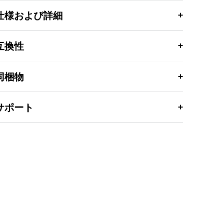
仕様および詳細
互換性
同梱物
サポート