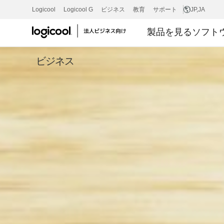
SIGNATURE
Logicool
Logicool G
ビジネス
教育
サポート
JP
,JA
製品を見る
ソフト
M650
ビジネス
ワ
イ
ヤ
レ