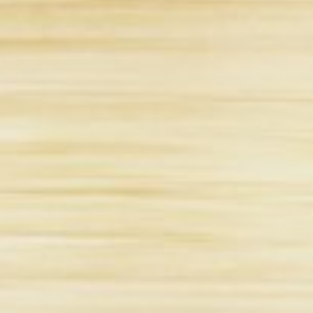
ス
マ
ウ
ス
シ
リ