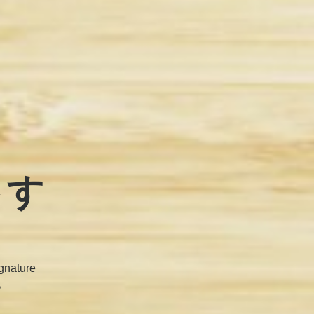
トす
ture
。