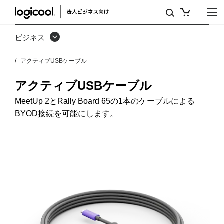
ア
ク
ビジネス
テ
アクティブUSBケーブル
ィ
ブ
アクティブUSBケーブル
USB
MeetUp 2とRally Board 65の1本のケーブルによる
BYOD接続を可能にします。
ケ
ー
ブ
ル