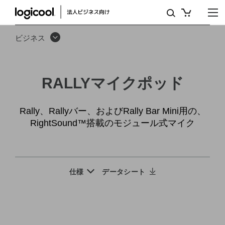
ロ
ジ
ビジネス
ク
ー
RALLYマイクポッド
ル
RALLY
Rally、Rallyバー、およびRally Bar Mini用の、
マ
RightSound™搭載のモジュール式マイク
イ
ク
仕様
データシート
ポ
ッ
ド