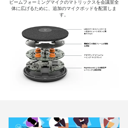
ビームフォーミングマイクのマトリックスを会議室全
体に広げるために、追加のマイクポッドを配置しま
す。
LEDステータスインジケータ
ー付きのミュートボタンに簡
単アクセス
機械加工の亜鉛フレームが振動
を抑制
アダプティブ ビームフォ
ーミング マイクアレイ
RightSoundによる自動音声
レベリングと雑音抑制