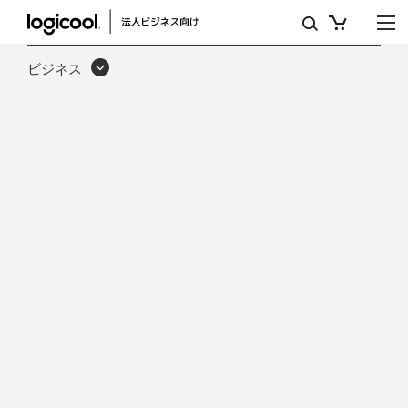
ロ
ジ
ビジネス
ク
ー
ル
TV
マ
ウ
ン
ト
（ビ
デ