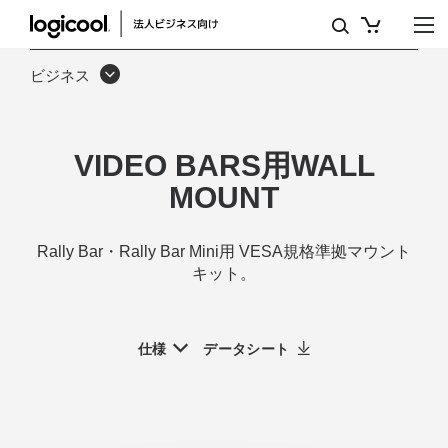
ロ
ジ
ビジネス
ク
ー
VIDEO BARS用WALL
ル
MOUNT
ウ
ォ
Rally Bar・Rally Bar Mini用 VESA規格準拠マウント
ー
キット。
ル
マ
仕様
データシート
ウ
ン