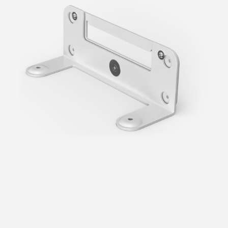
ト
（ビ
デ
オ
バ
ー
用）