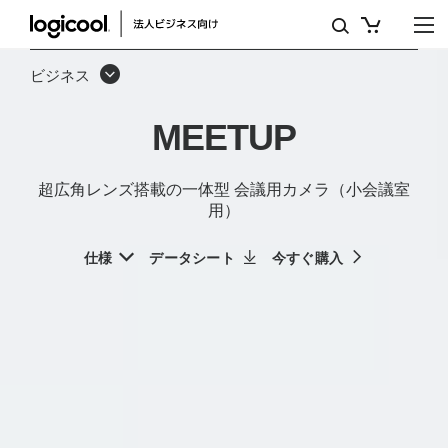
超
広
ビジネス
角
MEETUP
レ
ン
超広角レンズ搭載の一体型 会議用カメラ（小会議室
ズ
用）
搭
仕様
データシート
今すぐ購入
載
の
一
体
型