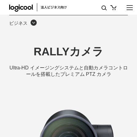
ULTRA
HD
ビジネス
PTZ
カ
RALLYカメラ
メ
ラ
Ultra-HD イメージングシステムと自動カメラコントロ
（会
ールを搭載したプレミアム PTZ カメラ
議
室
用）