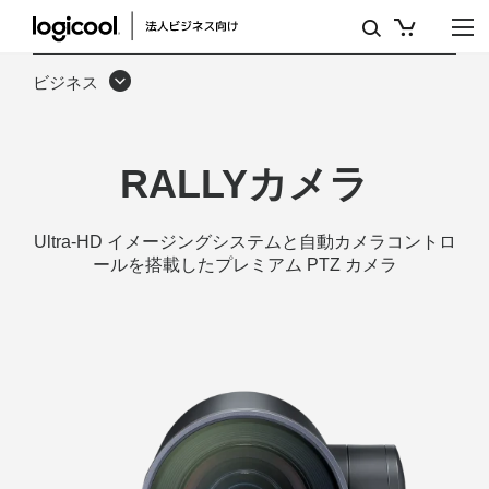
ULTRA
HD
ビジネス
PTZ
カ
RALLYカメラ
メ
ラ
Ultra-HD イメージングシステムと自動カメラコントロ
（会
ールを搭載したプレミアム PTZ カメラ
議
室
用）