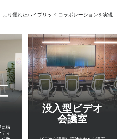
より優れたハイブリッド コラボレーションを実現
ー
ー
没入型ビデオ
会議室
用に構
クティ
、分散
ビデオ会議用に設計された会議室