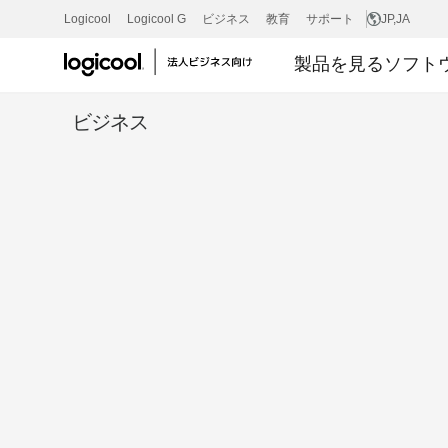
ビ
Logicool
Logicool G
ビジネス
教育
サポート
JP
,JA
製品を見る
ソフト
デ
ビジネス
オ
会
議
室