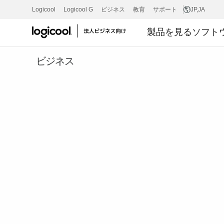
C930E
Logicool
Logicool G
ビジネス
教育
サポート
JP
,JA
製品を見る
ソフト
1080P
ビジネス
ビ
ジ
ネ
ス