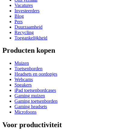
Vacatures
Investeerders
Blog
Pers
Duurzaamheid
Recycling
Toegankelijkheid
Producten kopen
Muizen
Toetsenborden
Headsets en oordopjes
Webcams
Speakers
iPad toetsenbordcases
Gaming muizen
Gaming toetsenborden
Gaming headsets
Microfoons
Voor productiviteit