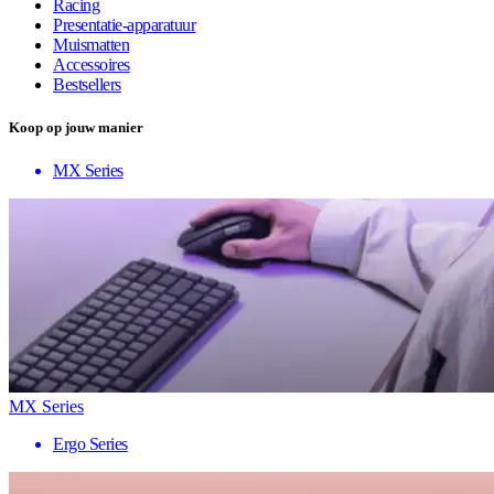
Racing
Presentatie-apparatuur
Muismatten
Accessoires
Bestsellers
Koop op jouw manier
MX Series
MX Series
Ergo Series