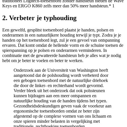
traditioneel Logitech-toetsenbord zonder handsteun bieden de Wave
Keys en ERGO K860 zelfs meer dan 50% meer handsteun.* 1
2. Verbeter je typhouding
Een gewelfd, gesplitst toetsenbord plaatst je handen, polsen en
onderarmen in een natuurlijkere houding terwijl je typt. Zodra je je
handen op het toetsenbord legt, zul je een gevoel van ontspanning
ervaren. Dat komt omdat de hellende vorm en de schuine toetsen de
spierspanning op je polsen en onderarmen verminderen. In
combinatie met de gewatteerde handsteun heb je alles wat je nodig
hebt om je beter te voelen en beter te werken.
Onderzoek aan de Universiteit van Washington heeft
aangetoond dat de polshouding wordt verbeterd door
een gebogen toetsenbord met de natuurlijke driehoek
die door de linker- en rechterhand wordt gevormd.
Verder bleek uit het onderzoek dat ook polssteunen
kunnen bijdragen aan een meer ontspannen en
natuurlijke houding van de handen tijdens het typen.
Gezondheidsdeskundigen geven vaak de voorkeur aan
ergonomische toetsenborden omdat ze beter zijn
afgestemd op de complexe vormen van ons lichaam en
onze spieren minder belasten in vergelijking met
traditionele, rechthoekige toetsenborden.