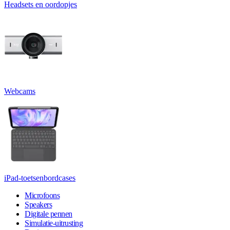
Headsets en oordopjes
Webcams
iPad-toetsenbordcases
Microfoons
Speakers
Digitale pennen
Simulatie-uitrusting