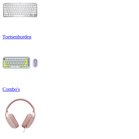
Toetsenborden
Combo's