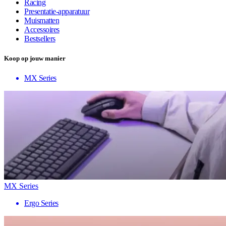
Racing
Presentatie-apparatuur
Muismatten
Accessoires
Bestsellers
Koop op jouw manier
MX Series
MX Series
Ergo Series