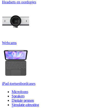
Headsets en oordopjes
Webcams
iPad-toetsenbordcases
Microfoons
Speakers
Digitale pennen
Simulatie-uitrusting