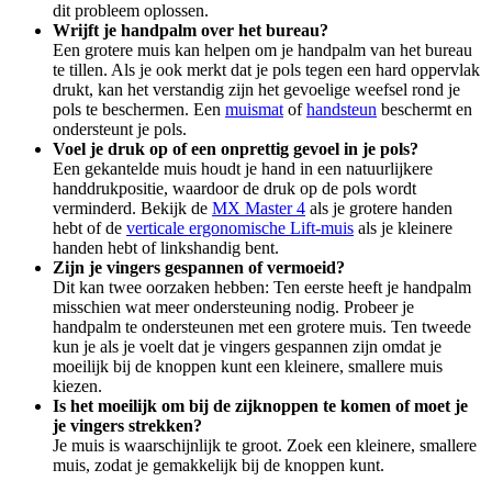
dit probleem oplossen.
Wrijft je handpalm over het bureau?
Een grotere muis kan helpen om je handpalm van het bureau
te tillen. Als je ook merkt dat je pols tegen een hard oppervlak
drukt, kan het verstandig zijn het gevoelige weefsel rond je
pols te beschermen. Een
muismat
of
handsteun
beschermt en
ondersteunt je pols.
Voel je druk op of een onprettig gevoel in je pols?
Een gekantelde muis houdt je hand in een natuurlijkere
handdrukpositie, waardoor de druk op de pols wordt
verminderd. Bekijk de
MX Master 4
als je grotere handen
hebt of de
verticale ergonomische Lift-muis
als je kleinere
handen hebt of linkshandig bent.
Zijn je vingers gespannen of vermoeid?
Dit kan twee oorzaken hebben: Ten eerste heeft je handpalm
misschien wat meer ondersteuning nodig. Probeer je
handpalm te ondersteunen met een grotere muis. Ten tweede
kun je als je voelt dat je vingers gespannen zijn omdat je
moeilijk bij de knoppen kunt een kleinere, smallere muis
kiezen.
Is het moeilijk om bij de zijknoppen te komen of moet je
je vingers strekken?
Je muis is waarschijnlijk te groot. Zoek een kleinere, smallere
muis, zodat je gemakkelijk bij de knoppen kunt.