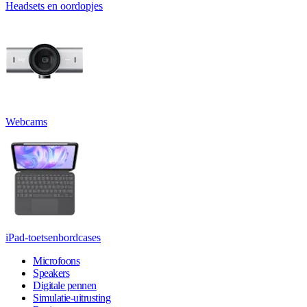
Headsets en oordopjes
Webcams
iPad-toetsenbordcases
Microfoons
Speakers
Digitale pennen
Simulatie-uitrusting