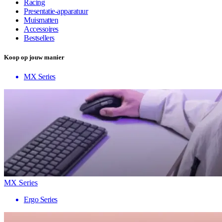
Racing
Presentatie-apparatuur
Muismatten
Accessoires
Bestsellers
Koop op jouw manier
MX Series
MX Series
Ergo Series