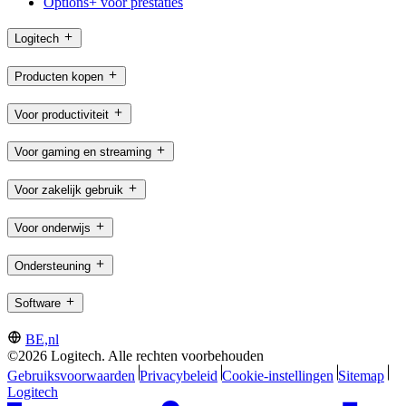
Options+ voor prestaties
Logitech
Producten kopen
Voor productiviteit
Voor gaming en streaming
Voor zakelijk gebruik
Voor onderwijs
Ondersteuning
Software
BE,nl
©2026 Logitech. Alle rechten voorbehouden
Gebruiksvoorwaarden
Privacybeleid
Cookie-instellingen
Sitemap
Logitech