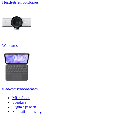
Headsets en oordopjes
Webcams
iPad-toetsenbordcases
Microfoons
Speakers
Digitale pennen
Simulatie-uitrusting