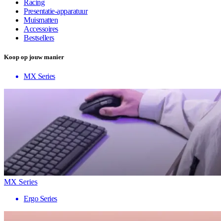
Racing
Presentatie-apparatuur
Muismatten
Accessoires
Bestsellers
Koop op jouw manier
MX Series
MX Series
Ergo Series