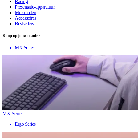
Racing
Presentatie-apparatuur
Muismatten
Accessoires
Bestsellers
Koop op jouw manier
MX Series
MX Series
Ergo Series