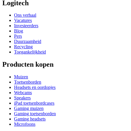
Logitech
Ons verhaal
Vacatures
Investeerders
Blog
Pers
Duurzaamheid
Recycling
Toegankelijkheid
Producten kopen
Muizen
Toetsenborden
Headsets en oordopjes
Webcams
Speakers
iPad toetsenbordcases
Gaming muizen
Gaming toetsenborden
Gaming headsets
Microfoons