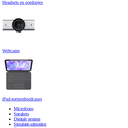
Headsets en oordopjes
Webcams
iPad-toetsenbordcases
Microfoons
Speakers
Digitale pennen
Simulatie-uitrusting