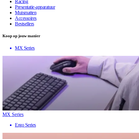
Racing
Presentatie-apparatuur
Muismatten
Accessoires
Bestsellers
Koop op jouw manier
MX Series
MX Series
Ergo Series