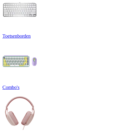
Toetsenborden
Combo's