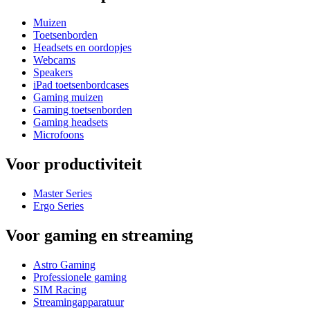
Muizen
Toetsenborden
Headsets en oordopjes
Webcams
Speakers
iPad toetsenbordcases
Gaming muizen
Gaming toetsenborden
Gaming headsets
Microfoons
Voor productiviteit
Master Series
Ergo Series
Voor gaming en streaming
Astro Gaming
Professionele gaming
SIM Racing
Streamingapparatuur