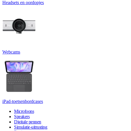
Headsets en oordopjes
Webcams
iPad-toetsenbordcases
Microfoons
Speakers
Digitale pennen
Simulatie-uitrusting