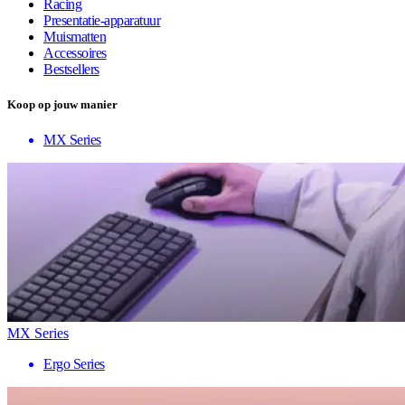
Racing
Presentatie-apparatuur
Muismatten
Accessoires
Bestsellers
Koop op jouw manier
MX Series
MX Series
Ergo Series