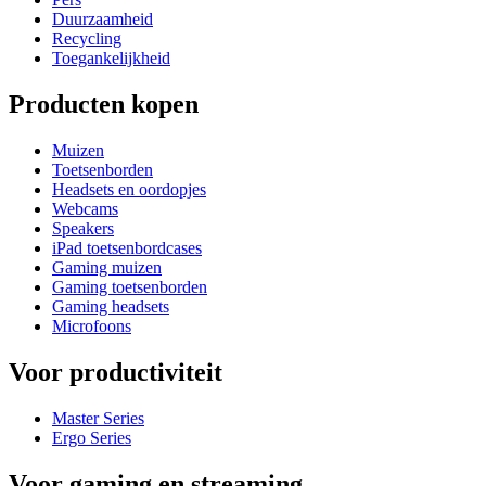
Duurzaamheid
Recycling
Toegankelijkheid
Producten kopen
Muizen
Toetsenborden
Headsets en oordopjes
Webcams
Speakers
iPad toetsenbordcases
Gaming muizen
Gaming toetsenborden
Gaming headsets
Microfoons
Voor productiviteit
Master Series
Ergo Series
Voor gaming en streaming