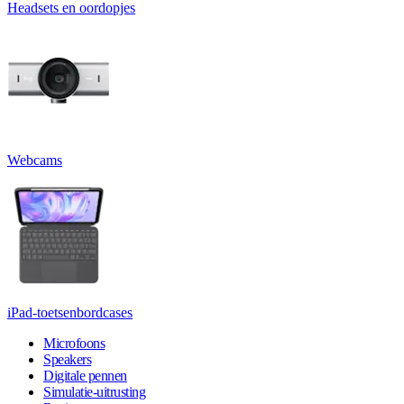
Headsets en oordopjes
Webcams
iPad-toetsenbordcases
Microfoons
Speakers
Digitale pennen
Simulatie-uitrusting