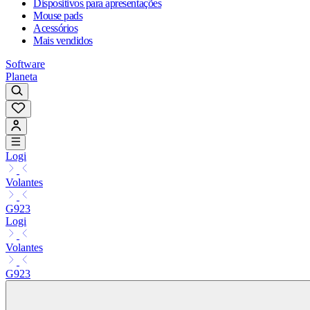
Dispositivos para apresentações
Mouse pads
Acessórios
Mais vendidos
Software
Planeta
Logi
Volantes
G923
Logi
Volantes
G923