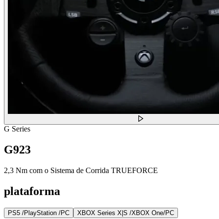
G Series
G923
2,3 Nm com o Sistema de Corrida TRUEFORCE
plataforma
PS5 /PlayStation /PC
XBOX Series X|S /XBOX One/PC