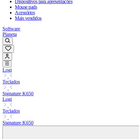
Dispositivos para apresentações
Mouse pads
Acessórios
Mais vendidos
Software
Planeta
Logi
Teclados
Signature K650
Logi
Teclados
Signature K650