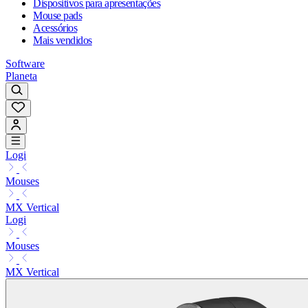
Dispositivos para apresentações
Mouse pads
Acessórios
Mais vendidos
Software
Planeta
Logi
Mouses
MX Vertical
Logi
Mouses
MX Vertical