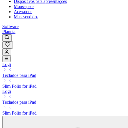
Dispositivos para apresentações
Mouse pads
Acessórios
Mais vendidos
Software
Planeta
Logi
Teclados para iPad
Slim Folio for iPad
Logi
Teclados para iPad
Slim Folio for iPad