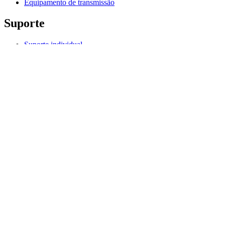
Equipamento de transmissão
Suporte
Suporte individual
Suporte para jogos
Suporte para empresas e educação
Fale conosco
Software
G HUB para jogos e streaming
Options+ para desempenho
Logitech
Produtos
Para jogos e streaming
Suporte