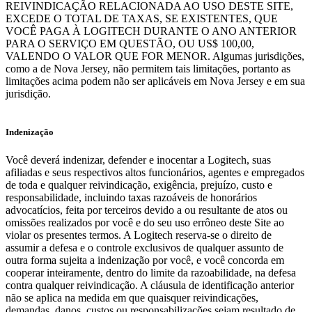
REIVINDICAÇÃO RELACIONADA AO USO DESTE SITE,
EXCEDE O TOTAL DE TAXAS, SE EXISTENTES, QUE
VOCÊ PAGA À LOGITECH DURANTE O ANO ANTERIOR
PARA O SERVIÇO EM QUESTÃO, OU US$ 100,00,
VALENDO O VALOR QUE FOR MENOR. Algumas jurisdições,
como a de Nova Jersey, não permitem tais limitações, portanto as
limitações acima podem não ser aplicáveis em Nova Jersey e em sua
jurisdição.
Indenização
Você deverá indenizar, defender e inocentar a Logitech, suas
afiliadas e seus respectivos altos funcionários, agentes e empregados
de toda e qualquer reivindicação, exigência, prejuízo, custo e
responsabilidade, incluindo taxas razoáveis de honorários
advocatícios, feita por terceiros devido a ou resultante de atos ou
omissões realizados por você e do seu uso errôneo deste Site ao
violar os presentes termos. A Logitech reserva-se o direito de
assumir a defesa e o controle exclusivos de qualquer assunto de
outra forma sujeita a indenização por você, e você concorda em
cooperar inteiramente, dentro do limite da razoabilidade, na defesa
contra qualquer reivindicação. A cláusula de identificação anterior
não se aplica na medida em que quaisquer reivindicações,
demandas, danos, custos ou responsabilizações sejam resultado de