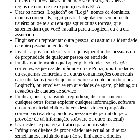
ou leis de outros países, incluindo sem restrição as leis e
regras de controle de exportações dos EUA
Usar os nomes "Logitech" ou "Logi", nomes de domínios,
marcas comerciais, logotipos ou insígnias em seu nome de
usuário ou de tela ou em quaisquer outras formas, que
subentendam que você trabalha para a Logitech ou é a ela
associado
Fingir ser ou representar outra pessoa, ou assumir a identidade
de outra pessoa ou entidade
Invadir a privacidade ou violar quaisquer direitos pessoais ou
de propriedade de qualquer pessoa ou entidade
Publicar ou transmitir quaisquer publicidades, solicitações,
correntes, esquemas de pirâmide ou de Ponzi, oportunidades
ou esquemas comerciais ou outras comunicações comerciais
não solicitadas (exceto quando expressamente permitido pela
Logitech), ou envolver-se em atividades de spam, phishing ou
negações de ataques de serviço
Publicar, postar, transmitir, reproduzir, distribuir ou em
qualquer outra forma explorar qualquer informação, software
ou outro material obtido através deste site com propósitos
comerciais (exceto quando expressamente permitido pelo
provedor de tal informação, software ou outro material)
Usar este site para gerar tráfico para outros sites
Infringir os direitos de propriedade intelectual ou direitos
semelhantes, incluindo mas não se limitando a direitos