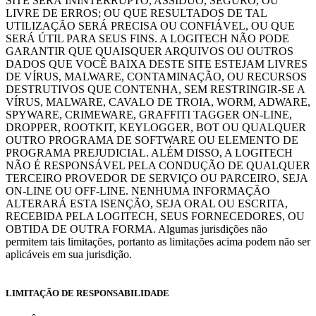
SITE SERÁ ININTERRUPTO, ASSÍDUO, SEGURO, OU
LIVRE DE ERROS; OU QUE RESULTADOS DE TAL
UTILIZAÇÃO SERÁ PRECISA OU CONFIÁVEL, OU QUE
SERÁ ÚTIL PARA SEUS FINS. A LOGITECH NÃO PODE
GARANTIR QUE QUAISQUER ARQUIVOS OU OUTROS
DADOS QUE VOCÊ BAIXA DESTE SITE ESTEJAM LIVRES
DE VÍRUS, MALWARE, CONTAMINAÇÃO, OU RECURSOS
DESTRUTIVOS QUE CONTENHA, SEM RESTRINGIR-SE A
VÍRUS, MALWARE, CAVALO DE TROIA, WORM, ADWARE,
SPYWARE, CRIMEWARE, GRAFFITI TAGGER ON-LINE,
DROPPER, ROOTKIT, KEYLOGGER, BOT OU QUALQUER
OUTRO PROGRAMA DE SOFTWARE OU ELEMENTO DE
PROGRAMA PREJUDICIAL. ALÉM DISSO, A LOGITECH
NÃO É RESPONSÁVEL PELA CONDUÇÃO DE QUALQUER
TERCEIRO PROVEDOR DE SERVIÇO OU PARCEIRO, SEJA
ON-LINE OU OFF-LINE. NENHUMA INFORMAÇÃO
ALTERARÁ ESTA ISENÇÃO, SEJA ORAL OU ESCRITA,
RECEBIDA PELA LOGITECH, SEUS FORNECEDORES, OU
OBTIDA DE OUTRA FORMA. Algumas jurisdições não
permitem tais limitações, portanto as limitações acima podem não ser
aplicáveis em sua jurisdição.
LIMITAÇÃO DE RESPONSABILIDADE