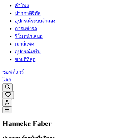
ลำโพง
ปากกาดิจิทัล
อุปกรณ์ระบบจำลอง
การแข่งรถ
รีโมตนำเสนอ
เมาส์แพด
อุปกรณ์เสริม
ขายดีที่สุด
ซอฟต์แวร์
โลก
Hanneke Faber