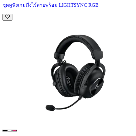
ชุดหูฟังเกมมิ่งไร้สายพร้อม LIGHTSYNC RGB