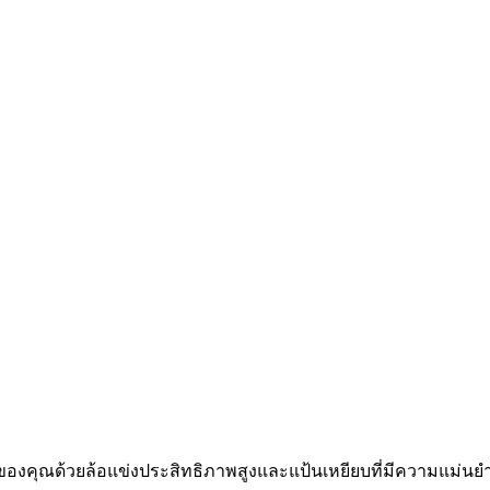
มของคุณด้วยล้อแข่งประสิทธิภาพสูงและแป้นเหยียบที่มีความแม่นย