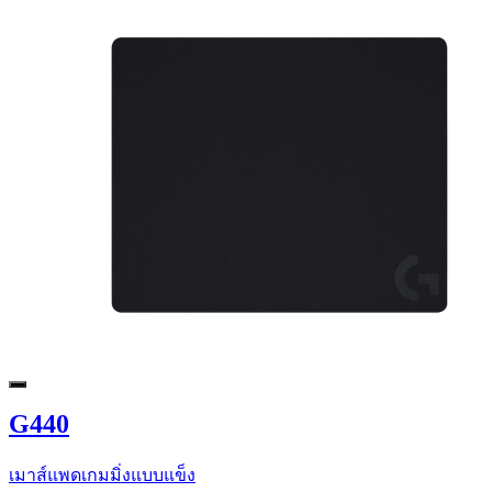
G440
เมาส์แพดเกมมิ่งแบบแข็ง