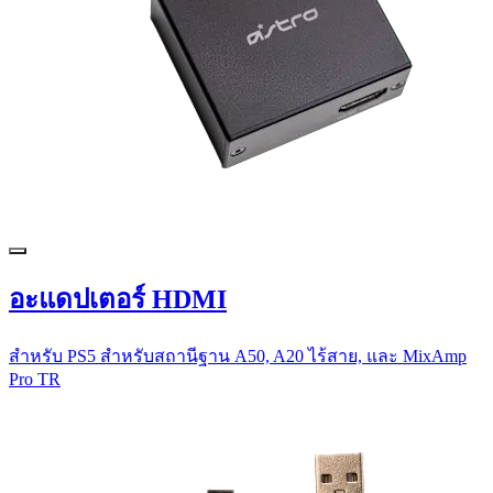
อะแดปเตอร์ HDMI
สำหรับ PS5 สำหรับสถานีฐาน A50, A20 ไร้สาย, และ MixAmp
Pro TR