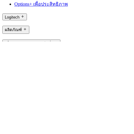
Options+ เพื่อประสิทธิภาพ
Logitech
ผลิตภัณฑ์
เพื่อการเล่นเกมและสตรีมมิ่ง
การสนับสนุน
ซอฟต์แวร์
TH,th
©2026 Logitech. สงวนสิทธิ์ทุกประการ
ข้อกำหนดในการใช้งาน
นโยบายความเป็นส่วนตัว
การตั้งค่า
คุกกี้
แผนที่ไซต์
Logitech