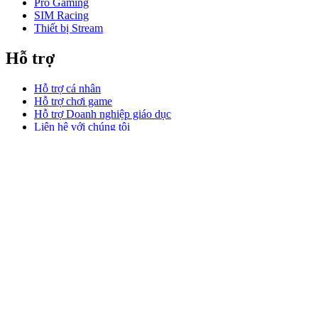
Pro Gaming
SIM Racing
Thiết bị Stream
Hỗ trợ
Hỗ trợ cá nhân
Hỗ trợ chơi game
Hỗ trợ Doanh nghiệp giáo dục
Liên hệ với chúng tôi
Phần mềm
GHub dành cho chơi game stream
Options+ dành cho Hiệu suất
Logitech
Sản phẩm
Làm việc hiệu suất
Dành cho chơi game và stream