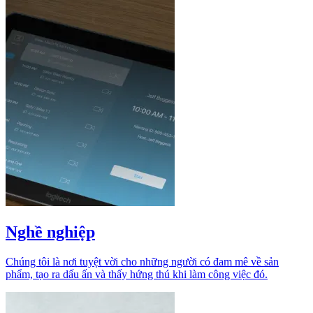
Nghề nghiệp
Chúng tôi là nơi tuyệt vời cho những người có đam mê về sản
phẩm, tạo ra dấu ấn và thấy hứng thú khi làm công việc đó.