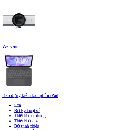
Webcam
Bao đựng kiêm bàn phím iPad
Loa
Bút kỹ thuật số
Thiết bị mô phỏng
Thiết bị đua xe
Bút trình chiếu