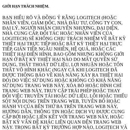
GIỚI HẠN TRÁCH NHIỆM.
BẠN HIỂU RÕ VÀ ĐỒNG Ý RẰNG LOGITECH (HOẶC
NHÂN VIÊN, GIÁM ĐỐC, NHÀ ĐẦU TƯ, CÔNG TY CON,
ĐẠI LÝ, NGƯỜI NHẬN CHUYỂN NHƯỢNG, ĐẠI DIỆN,
NHÀ CUNG CẤP, ĐỐI TÁC HOẶC NHÂN VIÊN CỦA
LOGITECH) SẼ KHÔNG CHỊU TRÁCH NHIỆM VỀ BẤT KỲ
THIỆT HẠI TRỰC TIẾP HOẶC BẤT KỲ THIỆT HẠI TRỰC
TIẾP, GIÁN TIẾP, NGẪU NHIÊN, HỆ QUẢ, HOẶC CÁC
THIỆT HẠI ĐIỂN HÌNH, BAO GỒM NHƯNG KHÔNG GIỚI
HẠN Ở BẤT KỲ THIỆT HẠI NÀO DO MẤT QUYỀN SỬ
DỤNG, THẤT THOÁT DỮ LIỆU, LỢI NHUẬN HOẶC TỔN
THẤT VÔ HÌNH KHÁC (NGAY CẢ KHI LOGITECH ĐÃ
ĐƯỢC THÔNG BÁO VỀ KHẢ NĂNG XẢY RA THIỆT HẠI
ĐÓ) DO VIỆC SỬ DỤNG HOẶC KHÔNG CÓ KHẢ NĂNG
SỬ DỤNG TRANG WEB NÀY, XÓA BỎ HOẶC ĐÌNH CHỈ
TRANG WEB NÀY, TRUY CẬP TRÁI PHÉP HOẶC THAY
ĐỔI VIỆC TRUYỀN TẢI HOẶC DỮ LIỆU, LỖI HOẶC THIẾU
SÓT NỘI DUNG TRÊN TRANG WEB, TUYÊN BỐ HOẶC
HÀNH VI CỦA BÊN THỨ BA TRÊN TRANG WEB NÀY,
HƯỚNG DẪN, THÔNG TIN HOẶC DỊCH VỤ ĐƯỢC CUNG
CẤP BỞI HOẶC LIÊN KẾT VỚI TRANG WEB NÀY, HOẶC
BẤT KỲ VẤN ĐỀ KHÁC LIÊN QUAN ĐẾN TRANG WEB
NÀY. TRONG BẤT KỲ TRƯỜNG HỢP NÀO, LOGITECH VÀ