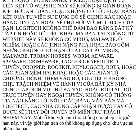
KỲ THÔNG TIN, BÀI ĐĂNG, Ý KIẾN, HOẶC DỊCH VỤ
LIÊN KẾT TỪ WEBSITE NÀY SẼ KHÔNG BỊ GIÁN ĐOẠN,
KỊP THỜI, AN TOÀN, HOẶC KHÔNG CÓ LỖI; HOẶC RẰNG
KẾT QUẢ TỪ VIỆC SỬ DỤNG ĐÓ SẼ CHÍNH XÁC HOẶC
ĐÁNG TIN CẬY, HOẶC SẼ PHÙ HỢP VỚI MỤC ĐÍCH CỦA
BẠN. LOGITECH KHÔNG THỂ ĐẢM BẢO RẰNG BẤT KỲ
TẬP TIN HOẶC DỮ LIỆU KHÁC MÀ BẠN TẢI XUỐNG TỪ
WEBSITE NÀY SẼ KHÔNG CÓ VIRUS, MALWARE, Ô
NHIỄM, HOẶC CÁC TÍNH NĂNG PHÁ HOẠI, BAO GỒM
NHƯNG KHÔNG GIỚI HẠN Ở TẤT CẢ CÁC VIRUS,
MALWARE, TROJAN HORSES, WORM, ADWARE,
SPYWARE, CRIMEWARE, TAGGER GRAFFITI TRỰC
TUYẾN, DROPPER, ROOTKIT, KEYLOGGER, BOTS, HOẶC
CÁC PHẦN MỀM HẠI KHÁC HOẶC CÁC PHẦN TỬ
CHƯƠNG TRÌNH. THÊM VÀO ĐÓ, LOGITECH KHÔNG
CHỊU TRÁCH NHIỆM VỀ HÀNH VI CỦA BẤT KỲ NHÀ
CUNG CẤP DỊCH VỤ THỨ BA NÀO, HOẶC ĐỐI TÁC, DÙ
TRỰC TUYẾN HAY NGOẠI TUYẾN. KHÔNG CÓ THÔNG
TIN NÀO BẰNG LỜI NÓI HOẶC BẰNG VĂN BẢN MÀ
LOGITECH, CÁC NHÀ CUNG CẤP NHẬN ĐƯỢC HAY CÓ
ĐƯỢC SẼ THAY ĐỔI TUYÊN BỐ MIỄN TRỪ TRÁCH
NHIỆM NÀY. Một số khu vực lãnh thổ không cho phép các giới
hạn này, vì vậy giới hạn trên có thể không áp dụng cho khu vực tài
phán của bạn.