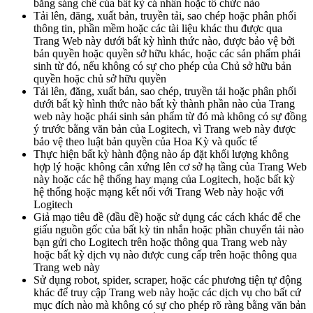
bằng sáng chế của bất kỳ cá nhân hoặc tổ chức nào
Tải lên, đăng, xuất bản, truyền tải, sao chép hoặc phân phối
thông tin, phần mềm hoặc các tài liệu khác thu được qua
Trang Web này dưới bất kỳ hình thức nào, được bảo vệ bởi
bản quyền hoặc quyền sở hữu khác, hoặc các sản phẩm phái
sinh từ đó, nếu không có sự cho phép của Chủ sở hữu bản
quyền hoặc chủ sở hữu quyền
Tải lên, đăng, xuất bản, sao chép, truyền tải hoặc phân phối
dưới bất kỳ hình thức nào bất kỳ thành phần nào của Trang
web này hoặc phái sinh sản phẩm từ đó mà không có sự đồng
ý trước bằng văn bản của Logitech, vì Trang web này được
bảo vệ theo luật bản quyền của Hoa Kỳ và quốc tế
Thực hiện bất kỳ hành động nào áp đặt khối lượng không
hợp lý hoặc không cân xứng lên cơ sở hạ tầng của Trang Web
này hoặc các hệ thống hay mạng của Logitech, hoặc bất kỳ
hệ thống hoặc mạng kết nối với Trang Web này hoặc với
Logitech
Giả mạo tiêu đề (đầu đề) hoặc sử dụng các cách khác để che
giấu nguồn gốc của bất kỳ tin nhắn hoặc phần chuyển tải nào
bạn gửi cho Logitech trên hoặc thông qua Trang web này
hoặc bất kỳ dịch vụ nào được cung cấp trên hoặc thông qua
Trang web này
Sử dụng robot, spider, scraper, hoặc các phương tiện tự động
khác để truy cập Trang web này hoặc các dịch vụ cho bất cứ
mục đích nào mà không có sự cho phép rõ ràng bằng văn bản