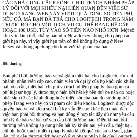
CÁC NHÀ CUNG CẤP KHÔNG CHỊU TRÁCH NHIỆM PHÁP
LÝ ĐỐI VỚI MỌI KHIẾU NẠI LIÊN QUAN ĐẾN VIỆC SỬ
DỤNG TRANG WEB NÀY VƯỢT QUÁ TỔNG SỐ TIỀN PHÍ,
NẾU CÓ, MÀ BẠN ĐÃ TRẢ CHO LOGITECH TRONG NĂM
TRƯỚC ĐÓ CHO MỘT DỊCH VỤ CỤ THỂ ĐANG ĐỀ CẬP
HOẶC 100 USD, TÙY VÀO SỐ TIỀN NÀO NHỎ HƠN. Một số
khu vực lãnh thổ, chẳng hạn như New Jersey không cho phép các
giới hạn này, vì vậy giới hạn trên có thể không áp dụng ở New
Jersey và không áp dụng cho khu vực tài phán của bạn.
Bồi thường
Bạn phải bồi thường, bảo vệ và giảm thiệt hại cho Logitech, các chi
nhánh, nhân viên cấp cao, nhân viên và đại lý của họ khỏi các khiếu
nại, yêu cầu, thiệt hại, chi phí và trách nhiệm pháp lý, bao gồm cả
phí luật sư hợp lý, được thực hiện bởi bất kỳ bên thứ ba nào do hoặc
phát sinh từ các hành động hoặc thiếu sót của bạn do sử dụng trái
phép Trang web này có vi phạm các điều khoản. Logitech được độc
quyền bảo vệ và kiểm soát bất kỳ vấn đề nào khác liên quan đến
việc bạn phải bồi thường và bạn đồng ý hợp tác đầy đủ như yêu cầu
hợp lý để bảo vệ bất cứ yêu cầu bồi thường nào. Điều khoản bồi
thường trên không áp dụng nếu bất kỳ khiếu nại, yêu cầu, thiệt hại,
chi phí hoặc trách nhiệm pháp lý nào là kết quả của sự sơ suất, gian
lận, cố ý gây thương tích hoặc cố ý vi phạm pháp luật của Logitech.