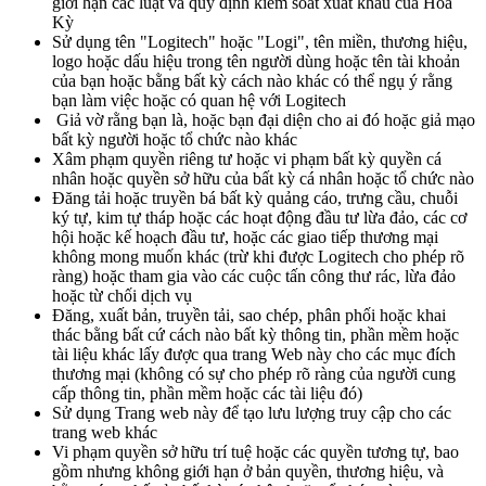
giới hạn các luật và quy định kiểm soát xuất khẩu của Hoa
Kỳ
Sử dụng tên "Logitech" hoặc "Logi", tên miền, thương hiệu,
logo hoặc dấu hiệu trong tên người dùng hoặc tên tài khoản
của bạn hoặc bằng bất kỳ cách nào khác có thể ngụ ý rằng
bạn làm việc hoặc có quan hệ với Logitech
Giả vờ rằng bạn là, hoặc bạn đại diện cho ai đó hoặc giả mạo
bất kỳ người hoặc tổ chức nào khác
Xâm phạm quyền riêng tư hoặc vi phạm bất kỳ quyền cá
nhân hoặc quyền sở hữu của bất kỳ cá nhân hoặc tổ chức nào
Đăng tải hoặc truyền bá bất kỳ quảng cáo, trưng cầu, chuỗi
ký tự, kim tự tháp hoặc các hoạt động đầu tư lừa đảo, các cơ
hội hoặc kế hoạch đầu tư, hoặc các giao tiếp thương mại
không mong muốn khác (trừ khi được Logitech cho phép rõ
ràng) hoặc tham gia vào các cuộc tấn công thư rác, lừa đảo
hoặc từ chối dịch vụ
Đăng, xuất bản, truyền tải, sao chép, phân phối hoặc khai
thác bằng bất cứ cách nào bất kỳ thông tin, phần mềm hoặc
tài liệu khác lấy được qua trang Web này cho các mục đích
thương mại (không có sự cho phép rõ ràng của người cung
cấp thông tin, phần mềm hoặc các tài liệu đó)
Sử dụng Trang web này để tạo lưu lượng truy cập cho các
trang web khác
Vi phạm quyền sở hữu trí tuệ hoặc các quyền tương tự, bao
gồm nhưng không giới hạn ở bản quyền, thương hiệu, và