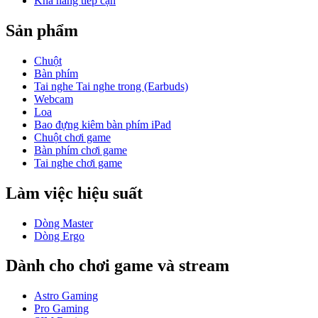
Khả năng tiếp cận
Sản phẩm
Chuột
Bàn phím
Tai nghe Tai nghe trong (Earbuds)
Webcam
Loa
Bao đựng kiêm bàn phím iPad
Chuột chơi game
Bàn phím chơi game
Tai nghe chơi game
Làm việc hiệu suất
Dòng Master
Dòng Ergo
Dành cho chơi game và stream
Astro Gaming
Pro Gaming