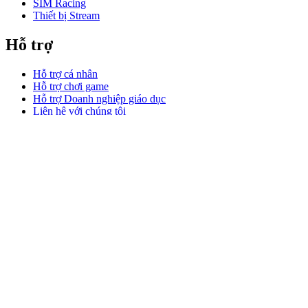
SIM Racing
Thiết bị Stream
Hỗ trợ
Hỗ trợ cá nhân
Hỗ trợ chơi game
Hỗ trợ Doanh nghiệp giáo dục
Liên hệ với chúng tôi
Phần mềm
GHub dành cho chơi game stream
Options+ dành cho Hiệu suất
Logitech
Sản phẩm
Làm việc hiệu suất
Dành cho chơi game và stream