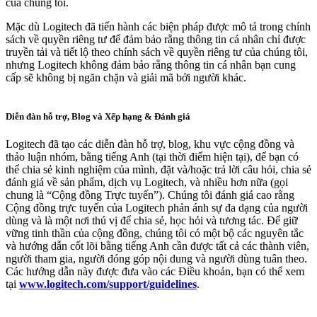
của chúng tôi.
Mặc dù Logitech đã tiến hành các biện pháp được mô tả trong chính
sách về quyền riêng tư để đảm bảo rằng thông tin cá nhân chỉ được
truyền tải và tiết lộ theo chính sách về quyền riêng tư của chúng tôi,
nhưng Logitech không đảm bảo rằng thông tin cá nhân bạn cung
cấp sẽ không bị ngăn chặn và giải mã bởi người khác.
Diễn đàn hỗ trợ, Blog và Xếp hạng & Đánh giá
Logitech đã tạo các diễn đàn hỗ trợ, blog, khu vực cộng đồng và
thảo luận nhóm, bằng tiếng Anh (tại thời điểm hiện tại), để bạn có
thể chia sẻ kinh nghiệm của mình, đặt và/hoặc trả lời câu hỏi, chia sẻ
đánh giá về sản phẩm, dịch vụ Logitech, và nhiều hơn nữa (gọi
chung là “Cộng đồng Trực tuyến”). Chúng tôi đánh giá cao rằng
Cộng đồng trực tuyến của Logitech phản ánh sự đa dạng của người
dùng và là một nơi thú vị để chia sẻ, học hỏi và tương tác. Để giữ
vững tinh thần của cộng đồng, chúng tôi có một bộ các nguyên tắc
và hướng dẫn cốt lõi bằng tiếng Anh cần được tất cả các thành viên,
người tham gia, người đóng góp nội dung và người dùng tuân theo.
Các hướng dẫn này được đưa vào các Điều khoản, bạn có thể xem
tại
www.logitech.com/support/guidelines
.