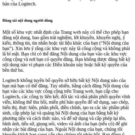
bản của Logitech.
Đăng tải nội dung người dùng
Một số khu vực nhất định của Trang web này có thể cho phép bạn
đăng nội dung, bao gồm trải nghiệm, lời khuyên, khuyến nghị, ý
kiến, thông tin, tin nhắn hoặc tài liệu khác của bạn (“Nội dung của
bạn”). Xin lưu ý rằng các khu vực này là công cộng và không phải
là bí mật. Bạn chỉ có thể đăng Nội dung của bạn vào các khu vực
công cộng và nơi bạn có quyền đăng. Bạn không được đăng bất kỳ
nội dung nào vi phạm các Điều khoản này hoặc bất kỳ quyền của
bên thứ ba.
Logitech không tuyên bố quyền sở hữu bất kỳ Nội dung nào của
bạn mà bạn có thể đăng. Tuy nhiên, bằng cách đăng Nội dung của
bạn vào các khu vực công cộng trên Trang web, bạn cấp cho
Logitech, các công ty liên kết, đối tác và nhà phân phối quyền vĩnh
viễn, không thể thu hồi, miễn phí bản quyền để sử dụng, sao chép,
hiển thị, thực hiện, phân phối, điều chỉnh, tạo ra các tác phẩm phái
sinh, cấp phép lại và quảng bá Nội dung của bạn bằng bất kỳ
phương tiện và cách thức nào, và để sử dụng và cấp phép lại tên,
hình ảnh, tiểu sử, giọng nói, video và ảnh của bạn (nếu có) để ghi
nhận các bài đăng của bạn. Ngoài Nội dung của bạn, chúng tôi
khuyến khích bạn cung cấp cho chúng tôi phản hồi. Bạn đồng ý