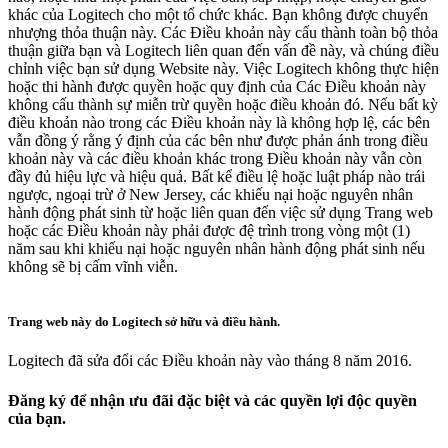
khác của Logitech cho một tổ chức khác. Bạn không được chuyển
nhượng thỏa thuận này. Các Điều khoản này cấu thành toàn bộ thỏa
thuận giữa bạn và Logitech liên quan đến vấn đề này, và chúng điều
chỉnh việc bạn sử dụng Website này. Việc Logitech không thực hiện
hoặc thi hành được quyền hoặc quy định của Các Điều khoản này
không cấu thành sự miễn trừ quyền hoặc điều khoản đó. Nếu bất kỳ
điều khoản nào trong các Điều khoản này là không hợp lệ, các bên
vẫn đồng ý rằng ý định của các bên như được phản ánh trong điều
khoản này và các điều khoản khác trong Điều khoản này vẫn còn
đầy đủ hiệu lực và hiệu quả. Bất kể điều lệ hoặc luật pháp nào trái
ngược, ngoại trừ ở New Jersey, các khiếu nại hoặc nguyên nhân
hành động phát sinh từ hoặc liên quan đến việc sử dụng Trang web
hoặc các Điều khoản này phải được đệ trình trong vòng một (1)
năm sau khi khiếu nại hoặc nguyên nhân hành động phát sinh nếu
không sẽ bị cấm vĩnh viễn.
Trang web này do Logitech sở hữu và điều hành.
Logitech đã sửa đổi các Điều khoản này vào tháng 8 năm 2016.
Đăng ký để nhận ưu đãi đặc biệt và các quyền lợi độc quyền
của bạn.