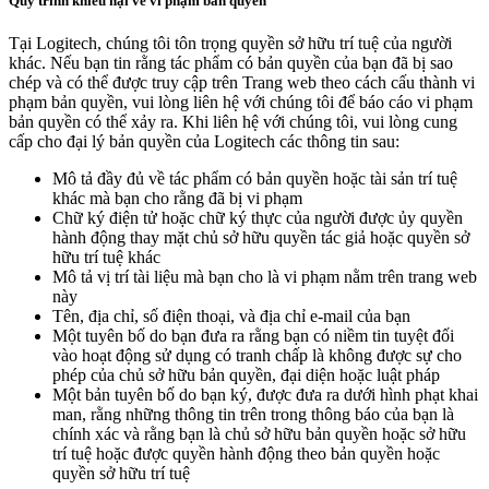
Quy trình khiếu nại về vi phạm bản quyền
Tại Logitech, chúng tôi tôn trọng quyền sở hữu trí tuệ của người
khác. Nếu bạn tin rằng tác phẩm có bản quyền của bạn đã bị sao
chép và có thể được truy cập trên Trang web theo cách cấu thành vi
phạm bản quyền, vui lòng liên hệ với chúng tôi để báo cáo vi phạm
bản quyền có thể xảy ra. Khi liên hệ với chúng tôi, vui lòng cung
cấp cho đại lý bản quyền của Logitech các thông tin sau:
Mô tả đầy đủ về tác phẩm có bản quyền hoặc tài sản trí tuệ
khác mà bạn cho rằng đã bị vi phạm
Chữ ký điện tử hoặc chữ ký thực của người được ủy quyền
hành động thay mặt chủ sở hữu quyền tác giả hoặc quyền sở
hữu trí tuệ khác
Mô tả vị trí tài liệu mà bạn cho là vi phạm nằm trên trang web
này
Tên, địa chỉ, số điện thoại, và địa chỉ e-mail của bạn
Một tuyên bố do bạn đưa ra rằng bạn có niềm tin tuyệt đối
vào hoạt động sử dụng có tranh chấp là không được sự cho
phép của chủ sở hữu bản quyền, đại diện hoặc luật pháp
Một bản tuyên bố do bạn ký, được đưa ra dưới hình phạt khai
man, rằng những thông tin trên trong thông báo của bạn là
chính xác và rằng bạn là chủ sở hữu bản quyền hoặc sở hữu
trí tuệ hoặc được quyền hành động theo bản quyền hoặc
quyền sở hữu trí tuệ