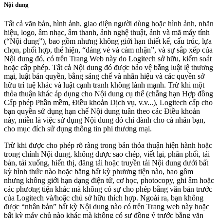
Nội dung
Tất cả văn bản, hình ảnh, giao diện người dùng hoặc hình ảnh, nhãn
hiệu, logo, âm nhạc, âm thanh, ảnh nghệ thuật, ảnh và mã máy tính
(“Nội dung”), bao gồm nhưng không giới hạn thiết kế, cấu trúc, lựa
chọn, phối hợp, thể hiện, “dáng vẻ và cảm nhận”, và sự sắp xếp của
Nội dung đó, có trên Trang Web này do Logitech sở hữu, kiểm soát
hoặc cấp phép. Tất cả Nội dung đó được bảo vệ bằng luật lệ thương
mại, luật bản quyền, bằng sáng chế và nhãn hiệu và các quyền sở
hữu trí tuệ khác và luật cạnh tranh không lành mạnh. Trừ khi một
thỏa thuận khác áp dụng cho Nội dung cụ thể (chẳng hạn Hợp đồng
Cấp phép Phần mềm, Điều khoản Dịch vụ, v.v...), Logitech cấp cho
bạn quyền sử dụng hạn chế Nội dung tuân theo các Điều khoản
này, miễn là việc sử dụng Nội dung đó chỉ dành cho cá nhân bạn,
cho mục đích sử dụng thông tin phi thương mại.
Trừ khi được cho phép rõ ràng trong bản thỏa thuận hiện hành hoặc
trong chính Nội dung, không được sao chép, viết lại, phân phối, tái
bản, tải xuống, hiển thị, đăng tải hoặc truyền tải Nội dung dưới bất
kỳ hình thức nào hoặc bằng bất kỳ phương tiện nào, bao gồm
nhưng không giới hạn dạng điện tử, cơ học, photocopy, ghi âm hoặc
các phương tiện khác mà không có sự cho phép bằng văn bản trước
của Logitech và/hoặc chủ sở hữu thích hợp. Ngoài ra, bạn không
được “nhân bản” bất kỳ Nội dung nào có trên Trang web này hoặc
bất kỳ máy chủ nào khác mà không có sự đồng ý trước bằng văn