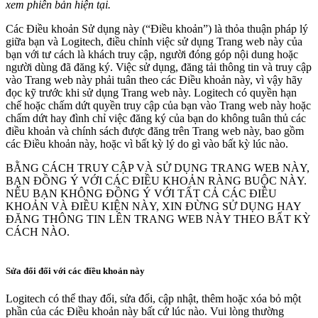
xem phiên bản hiện tại.
Các Điều khoản Sử dụng này (“Điều khoản”) là thỏa thuận pháp lý
giữa bạn và Logitech, điều chỉnh việc sử dụng Trang web này của
bạn với tư cách là khách truy cập, người đóng góp nội dung hoặc
người dùng đã đăng ký. Việc sử dụng, đăng tải thông tin và truy cập
vào Trang web này phải tuân theo các Điều khoản này, vì vậy hãy
đọc kỹ trước khi sử dụng Trang web này. Logitech có quyền hạn
chế hoặc chấm dứt quyền truy cập của bạn vào Trang web này hoặc
chấm dứt hay đình chỉ việc đăng ký của bạn do không tuân thủ các
điều khoản và chính sách được đăng trên Trang web này, bao gồm
các Điều khoản này, hoặc vì bất kỳ lý do gì vào bất kỳ lúc nào.
BẰNG CÁCH TRUY CẬP VÀ SỬ DỤNG TRANG WEB NÀY,
BẠN ĐỒNG Ý VỚI CÁC ĐIỀU KHOẢN RÀNG BUỘC NÀY.
NẾU BẠN KHÔNG ĐỒNG Ý VỚI TẤT CẢ CÁC ĐIỀU
KHOẢN VÀ ĐIỀU KIỆN NÀY, XIN ĐỪNG SỬ DỤNG HAY
ĐĂNG THÔNG TIN LÊN TRANG WEB NÀY THEO BẤT KỲ
CÁCH NÀO.
Sửa đổi đối với các điều khoản này
Logitech có thể thay đổi, sửa đổi, cập nhật, thêm hoặc xóa bỏ một
phần của các Điều khoản này bất cứ lúc nào. Vui lòng thường