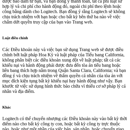
được bảo đảm từ bạn, và bạn đồng ý thanh toán, tất cả phí luật sư
hợp lý và chi phí cho hành động đó, ngoài chi phí theo lệnh hoặc
công bằng dành cho Logitech. Bạn đồng ý rằng Logitech sẽ không
chịu trách nhiệm với bạn hoặc cho bất kỳ bên thứ ba nào về việc
chấm dứt quyền truy cập của bạn vào Trang web.
Luật điều chỉnh
Các Điều khoản này và việc bạn sử dụng Trang web sẽ được điều
chỉnh bởi luật pháp Hoa Kỳ và luật pháp của Tiểu bang California,
không phân biệt các điều khoản xung đột về luật pháp; tất cả các
khiếu nại và hành động phải được đưa đến tòa án tiểu bang hoặc
liên bang thích hợp nằm trong Quận Santa Clara, California; và bạn
đồng ý và chịu trách nhiệm về thẩm quyền cá nhân của tòa án với
mục đích kiện tụng bất kỳ khiếu nại hay hành động như vậy. Bạn
khước từ việc sử dụng hình thức bào chữa vì thiếu cơ sở pháp lý cá
nhân và địa điểm.
Khác
Logitech có thể chuyển nhượng các Điều khoản này vào bất kỳ thời
điểm nào cho bất kỳ công ty con, hoặc bất kỳ công ty trực thuộc
nào, hoặc như một phần của việc bán, sáp nhập, hoặc chuyển giao