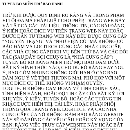
TUYÊN BỐ MIỄN TRỪ BẢO HÀNH
TRỪ KHI ĐƯỢC QUY ĐỊNH RÕ RÀNG VÀ TRONG PHẠM
VI TỐI ĐA MÀ PHÁP LUẬT CHO PHÉP, TRANG WEB NÀY
VÀ TẤT CẢ CÁC TÀI LIỆU, THÔNG TIN, CÁC BÀI ĐĂNG,
Ý KIẾN HOẶC DỊCH VỤ TRÊN TRANG WEB NÀY HOẶC
ĐƯỢC DẪN TỪ TRANG WEB NÀY ĐỀU ĐƯỢC CUNG CẤP
“NGUYÊN TRẠNG” VÀ “NHƯ HIỆN CÓ” MÀ KHÔNG CÓ
BẢO ĐẢM VÀ LOGITECH CÙNG CÁC NHÀ CUNG CẤP,
CÁC NHÀ CUNG CẤP DỊCH VỤ BÊN THỨ BA VÀ CÁC ĐỐI
TÁC (SAU ĐÂY GỌI CHUNG LÀ “NHÀ CUNG CẤP”)
TUYÊN BỐ RÕ RÀNG MIỄN TRỪ MỌI BẢO ĐẢM DƯỚI
BẤT KỲ HÌNH THỨC NÀO, CHO DÙ RÕ RÀNG HAY NGỤ
Ý, BAO GỒM NHƯNG KHÔNG GIỚI HẠN Ở CÁC BẢO
ĐẢM NGỤ Ý VỀ TÍNH THƯƠNG MẠI, PHÙ HỢP VỚI MỘT
MỤC ĐÍCH CỤ THỂ, KHÔNG VI PHẠM QUYỀN.
LOGITECH KHÔNG CAM ĐOAN VỀ TÍNH CHÍNH XÁC,
TÍNH HIỆN HÀNH, HOẶC ĐỘ TIN CẬY CỦA BẤT KỲ LỜI
KHUYÊN, Ý KIẾN, TUYÊN BỐ, HOẶC CÁC THÔNG TIN
KHÁC ĐƯỢC HIỂN THỊ, TẢI LÊN, HOẶC PHÂN PHỐI
THÔNG QUA TRANG WEB. LOGITECH VÀ CÁC NHÀ
CUNG CẤP CỦA NÓ KHÔNG ĐẢM BẢO RẰNG WEBSITE
NÀY SẼ ĐÁP ỨNG CÁC YÊU CẦU HOẶC KỲ VỌNG CỦA
BẠN; RẰNG VIỆC TRUY CẬP WEBSITE NÀY HOẶC BẤT