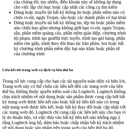
của chúng tôi; tuy nhiên, điều khoản này sẽ không áp dụng
cho việc lập chỉ mục hoặc cập nhật các công cụ tìm kiếm
Đăng hoặc truyền tải bất kỳ thông tin hoặc phần mềm nào có
chứa vi-rút, ngựa Trojan, sâu hoặc các thành phần có hại khác
Đăng hoặc truyền tải bất kỳ thông tin, tệp tin hoặc phần mềm
nào chứa bao gồm nhưng không giới hạn vi-rút, ngựa Trojan,
sâu, phần mềm quảng cáo, phần mềm gián điệp, chương trình
tội phạm, trình tạo graffiti trực tuyến, trình tạo giỏ hàng, phần
mềm che giấu, trình theo dõi thao tác bàn phím, bot hoặc bất
kỳ chương trình phần mềm độc hại nào khác hoặc phần tử
của chương trình
Liên kết tới trang web và dịch vụ bên thứ ba
Trong nỗ lực cung cấp cho bạn các tài nguyên toàn diện và hữu ích,
Trang web này có thể chứa các liên kết đến các trang web của bên
thứ ba, không thuộc quyền kiểm soát của Logitech. Logitech không
chịu trách nhiệm về nội dung hoặc sản phẩm được cung cấp bởi bất
kỳ trang web được liên kết nào hoặc bất kỳ liên kết nào có trong
một trang web được liên kết, hoặc bất kỳ thay đổi hoặc cập nhật với
các trang web đó. Logitech chỉ cung cấp các liên kết này cho bạn vì
lý do thuận tiện, và việc đưa vào bất kỳ liên kết nào không ngụ ý
rằng Logitech ủng hộ, đảm bảo hoặc chấp nhận bất kỳ trách nhiệm
về nội dung hoặc sản phẩm trên trang web của bên thứ ba đó.