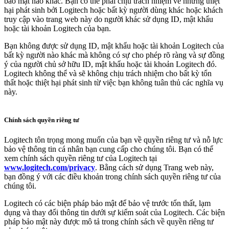
bảo mật nào khác. Bạn có thể phải chịu trách nhiệm về những thiệt
hại phát sinh bởi Logitech hoặc bất kỳ người dùng khác hoặc khách
truy cập vào trang web này do người khác sử dụng ID, mật khẩu
hoặc tài khoản Logitech của bạn.
Bạn không được sử dụng ID, mật khẩu hoặc tài khoản Logitech của
bất kỳ người nào khác mà không có sự cho phép rõ ràng và sự đồng
ý của người chủ sở hữu ID, mật khẩu hoặc tài khoản Logitech đó.
Logitech không thể và sẽ không chịu trách nhiệm cho bất kỳ tổn
thất hoặc thiệt hại phát sinh từ việc bạn không tuân thủ các nghĩa vụ
này.
Chính sách quyền riêng tư
Logitech tôn trọng mong muốn của bạn về quyền riêng tư và nỗ lực
bảo vệ thông tin cá nhân bạn cung cấp cho chúng tôi. Bạn có thể
xem chính sách quyền riêng tư của Logitech tại
www.logitech.com/privacy
. Bằng cách sử dụng Trang web này,
bạn đồng ý với các điều khoản trong chính sách quyền riêng tư của
chúng tôi.
Logitech có các biện pháp bảo mật để bảo vệ trước tổn thất, lạm
dụng và thay đổi thông tin dưới sự kiểm soát của Logitech. Các biện
pháp bảo mật này được mô tả trong chính sách về quyền riêng tư