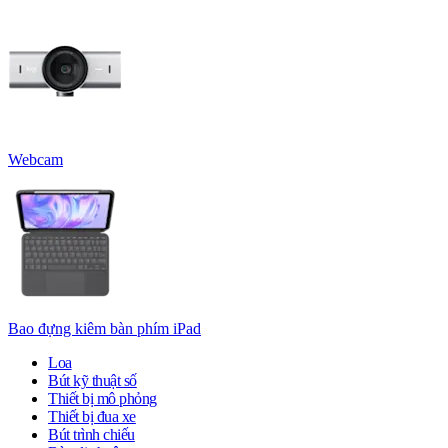
Webcam
Bao đựng kiêm bàn phím iPad
Loa
Bút kỹ thuật số
Thiết bị mô phỏng
Thiết bị đua xe
Bút trình chiếu