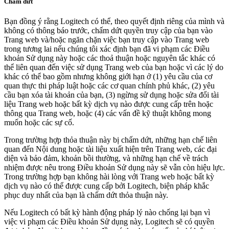
Chấm dứt
Bạn đồng ý rằng Logitech có thể, theo quyết định riêng của mình và
không có thông báo trước, chấm dứt quyền truy cập của bạn vào
Trang web và/hoặc ngăn chặn việc bạn truy cập vào Trang web
trong tương lai nếu chúng tôi xác định bạn đã vi phạm các Điều
khoản Sử dụng này hoặc các thoả thuận hoặc nguyên tắc khác có
thể liên quan đến việc sử dụng Trang web của bạn hoặc vì các lý do
khác có thể bao gồm nhưng không giới hạn ở (1) yêu cầu của cơ
quan thực thi pháp luật hoặc các cơ quan chính phủ khác, (2) yêu
cầu bạn xóa tài khoản của bạn, (3) ngừng sử dụng hoặc sửa đổi tài
liệu Trang web hoặc bất kỳ dịch vụ nào được cung cấp trên hoặc
thông qua Trang web, hoặc (4) các vấn đề kỹ thuật không mong
muốn hoặc các sự cố.
Trong trường hợp thỏa thuận này bị chấm dứt, những hạn chế liên
quan đến Nội dung hoặc tài liệu xuất hiện trên Trang web, các đại
diện và bảo đảm, khoản bồi thường, và những hạn chế về trách
nhiệm được nêu trong Điều khoản Sử dụng này sẽ vẫn còn hiệu lực.
Trong trường hợp bạn không hài lòng với Trang web hoặc bất kỳ
dịch vụ nào có thể được cung cấp bởi Logitech, biện pháp khắc
phục duy nhất của bạn là chấm dứt thỏa thuận này.
Nếu Logitech có bất kỳ hành động pháp lý nào chống lại bạn vì
việc vi phạm các Điều khoản Sử dụng này, Logitech sẽ có quyền