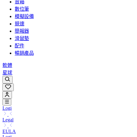
音箱
數位筆
模擬設備
競速
簡報器
滑鼠墊
配件
暢銷產品
軟體
星球
Logi
Legal
EULA
Logi