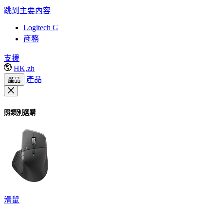
跳到主要內容
Logitech G
商務
支援
HK,zh
產品
產品
照類別選購
滑鼠