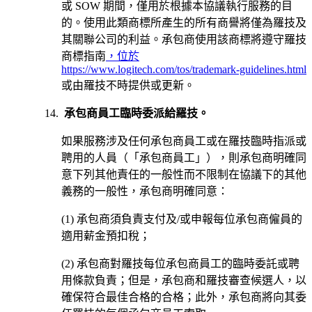
或 SOW 期間，僅用於根據本協議執行服務的目
的。使用此類商標所產生的所有商譽將僅為羅技及
其關聯公司的利益。承包商使用該商標將遵守羅技
商標指南
，位於
https://www.logitech.com/tos/trademark-guidelines.html
或由羅技不時提供或更新。
承包商員工臨時委派給羅技。
如果服務涉及任何承包商員工或在羅技臨時指派或
聘用的人員（「承包商員工」），則承包商明確同
意下列其他責任的一般性而不限制在協議下的其他
義務的一般性，承包商明確同意：
(1) 承包商須負責支付及/或申報每位承包商僱員的
適用薪金預扣稅；
(2) 承包商對羅技每位承包商員工的臨時委託或聘
用條款負責；但是，承包商和羅技審查候選人，以
確保符合最佳合格的合格；此外，承包商將向其委