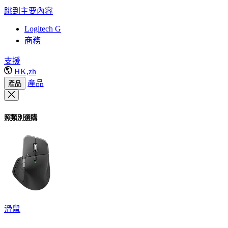
跳到主要內容
Logitech G
商務
支援
HK,zh
產品
產品
照類別選購
滑鼠