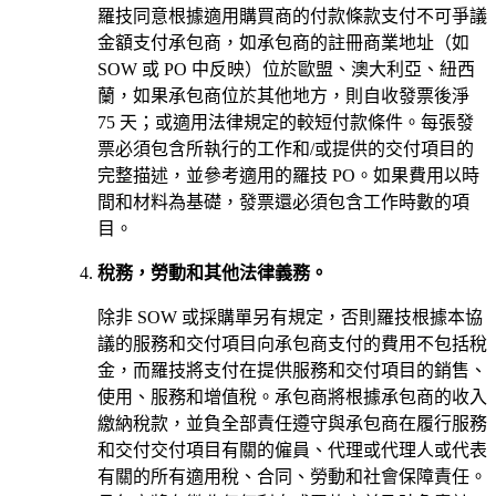
羅技同意根據適用購買商的付款條款支付不可爭議
金額支付承包商，如承包商的註冊商業地址（如
SOW 或 PO 中反映）位於歐盟、澳大利亞、紐西
蘭，如果承包商位於其他地方，則自收發票後淨
75 天；或適用法律規定的較短付款條件。每張發
票必須包含所執行的工作和/或提供的交付項目的
完整描述，並參考適用的羅技 PO。如果費用以時
間和材料為基礎，發票還必須包含工作時數的項
目。
稅務，勞動和其他法律義務。
除非 SOW 或採購單另有規定，否則羅技根據本協
議的服務和交付項目向承包商支付的費用不包括稅
金，而羅技將支付在提供服務和交付項目的銷售、
使用、服務和增值稅。承包商將根據承包商的收入
繳納稅款，並負全部責任遵守與承包商在履行服務
和交付交付項目有關的僱員、代理或代理人或代表
有關的所有適用稅、合同、勞動和社會保障責任。