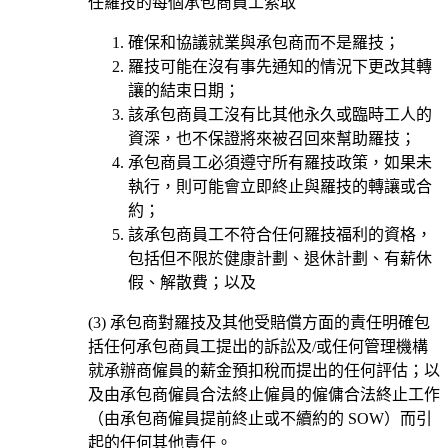
任羅技的每個承包商員工索取
確保和協議就業與承包商而不是羅技；
羅技可能在沒有事先通知的情況下更改其轉
讓的結束日期；
該承包商員工沒有比其他永久或臨時工人的
資深，也不保證將來被召回來幫助羅技；
承包商員工必須遵守所有羅技政策，如果未
執行，則可能會立即終止與羅技的轉讓或合
約；
該承包商員工不符合任何羅技福利的資格，
包括但不限於健康計劃、退休計劃、有薪休
假、解散費；以及
(3) 承包商對羅技及其他受賠償方面的責任明確包
括任何承包商員工提出的訴訟及/或任何管理機構
就承辦商僱員的薪金預扣稅而提出的任何評估；以
及由承包商僱員合法終止僱員的僱傭合法終止工作
（由承包商僱員提前終止或不續約的 SOW）而引
起的任何其他責任。