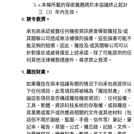
e.
本條所載的保密義務將於本協議終止起計
三（3）年內生效。
禁令救濟。
承包商承認披露任何機密資訊將會導致羅技及/或
其關聯公司造成無法補償的損害，這些損害可能不
能足夠的賠償。因此，羅技及/或其關聯公司可以
針對違反或威脅違反上述承諾，除了可能提供的任
何其他法律補救措施外，尋求禁止救濟。
羅技財產。
如果羅技在與本協議有關的情況下向承包商提供以
下任何項目，此等項目將被稱為「羅技財產」（不
論這些項目是否構成羅技機密資訊）：任何設備、
工具、軟體、資訊科技系統的存取權，或與羅技、
其業務或客戶或供應商相關的文件或其他材料（包
括但不限於圖紙、藍圖、手冊、信件等）筆記，筆
記本，報告，草圖，公式，備忘錄，記錄，文件，