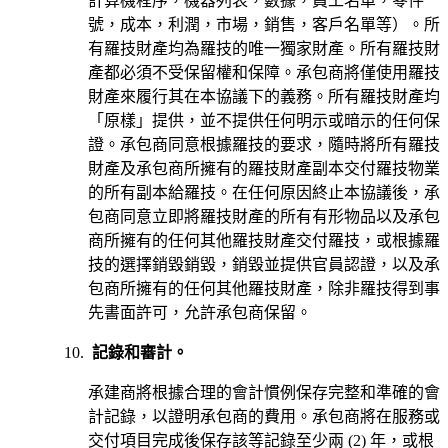
計算機程序，機器列表，數據，員工名單，零件
號，成本，利潤，市場，銷售，客戶名單等）。所
有羅技財產均為羅技的唯一獨家財產。所有羅技財
產都必須不受保留權和保障。承包商將僅使用羅技
財產來履行其在本協議下的義務。所有羅技財產均
「原樣」提供，並不提供任何明示或暗示的任何保
證。承包商同意根據羅技的要求，隨時將所有羅技
財產及承包商所擁有的羅技財產副本交付羅技物業
的所有副本給羅技。在任何原因終止本協議後，承
包商同意立即將羅技財產的所有有形物品以及承包
商所擁有的任何其他羅技財產交付羅技，或根據羅
技的選擇銷毀銷毀，銷毀並提供官員認證，以及承
包商所擁有的任何其他羅技財產，除非羅技得到事
先書面許可，允許承包商保留。
記錄和審計。
承建商將根據合理的會計慣例保存完整和準確的會
計記錄，以證明承包商的費用。承包商將在服務或
交付項目完成後保存該等記錄至少兩 (2) 年，或根