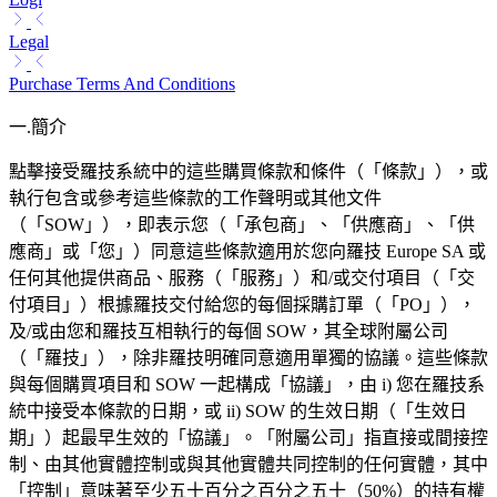
Legal
Purchase Terms And Conditions
一.簡介
點擊接受羅技系統中的這些購買條款和條件（「條款」），或
執行包含或參考這些條款的工作聲明或其他文件
（「SOW」），即表示您（「承包商」、「供應商」、「供
應商」或「您」）同意這些條款適用於您向羅技 Europe SA 或
任何其他提供商品、服務（「服務」）和/或交付項目（「交
付項目」）根據羅技交付給您的每個採購訂單（「PO」），
及/或由您和羅技互相執行的每個 SOW，其全球附屬公司
（「羅技」），除非羅技明確同意適用單獨的協議。這些條款
與每個購買項目和 SOW 一起構成「協議」，由 i) 您在羅技系
統中接受本條款的日期，或 ii) SOW 的生效日期（「生效日
期」）起最早生效的「協議」。「附屬公司」指直接或間接控
制、由其他實體控制或與其他實體共同控制的任何實體，其中
「控制」意味著至少五十百分之百分之五十（50%）的持有權