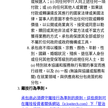
或候選人；(c) 向任何中介人向上述任何一項
付款；或 (d) 向任何其他人或實體，如果該
付款或轉讓違反其進行的國家法律或美國法
律。當事人的意圖不會作出任何付款或轉移
價值，以公開或商業貪污、接受或同意以勒
索、贖回或其他非法或不當方法或不當方式
獲得業務的方式。承包商保證其全部或部分
不屬於任何政府或政府機構或工具。
承包商不得以種族、宗教、顏色、年齡、性
別、國籍、婚姻狀況、殘疾、退伍軍人身份
或任何其他受保等級別的歧視任何人士，如
(a) 特別就本協議和服務執行有關的事宜而進
行歧視，以及 (b) 一般 (無論與協議或服務有
關) 在就業領域，與供應商和分包商簽約和
分包。
羅技行為準則。
承包商必須遵守羅技行為準則的原則，這些原則可
在羅技投資者關係網站（ir.logitech.com）下「管治