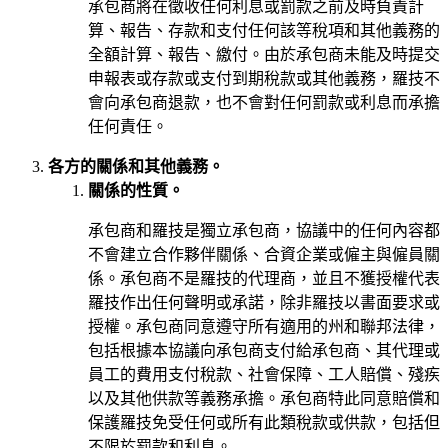
承包商將在徵收任何利息或罰款之前及時負責計
算、報告、存款和支付任何該等稅項和其他義務的
全額計算、報告、繳付。由於承包商未能及時提交
申報表或存款或支付到期稅款或其他義務，羅技不
會向承包商退款，也不會對任何罰款或利息而承擔
任何責任。
各方的關係和其他義務。
關係的性質。
承包商和羅技是獨立承包商，協議中的任何內容都
不會建立合作夥伴關係、合資企業或僱主與僱員關
係。承包商不是羅技的代理商，並且不獲授權代表
羅技作出任何聲明或承諾，除非羅技以書面要求或
授權。承包商同意遵守所有適用的州和聯邦法律，
包括根據本協議向承包商支付給承包商、其代理或
員工的費用支付稅款、社會保障、工人賠償、殘疾
以及其他供款等義務承擔。承包商特此同意賠償和
保護羅技免受任何或所有此類稅款或供款，包括但
不限於罰款和利息。