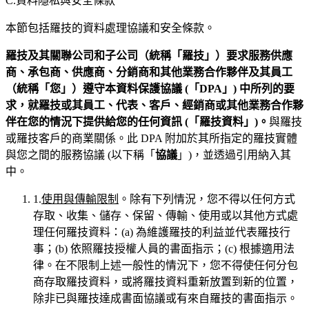
C.資料隱私與安全條款
本節包括羅技的資料處理協議和安全條款。
羅技及其關聯公司和子公司（統稱「羅技」）要求服務供應
商、承包商、供應商、分銷商和其他業務合作夥伴及其員工
（統稱「
您
」）遵守本資料保護協議 (「
DPA
」) 中所列的要
求，就羅技或其員工、代表、客戶、經銷商或其他業務合作夥
伴在您的情況下提供給您的任何
資
訊 (「羅技資料」)。
與羅技
或羅技客戶的商業關係。此 DPA 附加於其所指定的羅技實體
與您之間的服務協議 (以下稱「
協議
」)，並透過引用納入其
中。
1.
使用與傳輸限制
。除有下列情況，您不得以任何方式
存取、收集、儲存、保留、傳輸、使用或以其他方式處
理任何羅技資料：(a) 為維護羅技的利益並代表羅技行
事；(b) 依照羅技授權人員的書面指示；(c) 根據適用法
律。在不限制上述一般性的情況下，您不得使任何分包
商存取羅技資料，或將羅技資料重新放置到新的位置，
除非已與羅技達成書面協議或有來自羅技的書面指示。