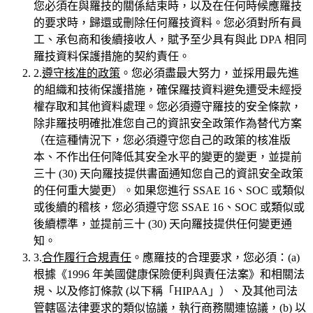
您必須在與羅技的關係結束時，以及在任何時候應羅技
的要求時，歸還或刪除任何羅技資料。您必須對所有員
工、承包商和後續接收人，賦予至少具有與此 DPA 相同
羅技資料保護措施的契約責任。
2.
遵守核准的政策
。您必須盡最大努力，並採用最先進
的組織和技術保護措施，確保羅技資料避免遭受未經授
權存取和其他資料處理。您必須遵守羅技的安全條款，
除非羅技明確批准您自己的資訊安全政策作為替代方案
（在這種情況下，您必須遵守您自己的政策的核准版
本、不作出任何降低其安全水平的變更的變更，並提前
三十 (30) 天向羅技提供書面通知您自己的資訊安全政策
的任何重大變更）。如果您進行 SSAE 16、SOC 或類似
或後續的稽核，您必須遵守您 SSAE 16、SOC 或類似或
後續標準，並提前三十 (30) 天向羅技提供任何變更通
知。
3.
合作履行合規責任
。應羅技的合理要求，您必須：(a)
根據《1996 年美國健康保險便利與責任法案》和相關法
規、以及修訂條款 (以下稱「HIPAA」）、及其他司法
管轄區法律要求的類似協議，執行商務關連協議，(b) 以